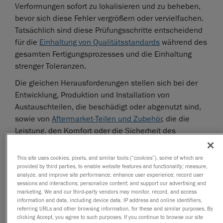
Verformungen sofort zu lokalisieren und zu beheben,
bevor sich diese Fehler vergrößern oder vervielfachen.
Tatsächlich sind diese Prüfungsschritte entscheidend
für die
Einhaltung von Qualitätsstandards
während des
gesamten Fertigungsprozesses und die Einhaltung
strenger Toleranzen.
Die gleichen Herausforderungen stellen sich bei der
Entwicklung, Produktion und Installation von
Austauschteilen, die beschädigt oder abgenutzt sind,
sowie von
Aftermarket-Teilen und Zubehör
, die die
Leistung, den Komfort oder die Sicherheit des
Fahrzeugs verbessern sollen. Diese neu gefertigten
Teile, die beachtliche Größen erreichen können,
This site uses cookies, pixels, and similar tools (“cookies”), some of which are
müssen so konzipiert sein, dass sie sich nahtlos in die
provided by third parties, to enable website features and functionality; measure,
analyze, and improve site performance; enhance user experience; record user
bereits vorhandene Ausrüstung einfügen, ohne dass
sessions and interactions; personalize content; and support our advertising and
Sie notwendigerweise Zugang zu den CAD-Dateien der
marketing. We and our third-party vendors may monitor, record, and access
information and data, including device data, IP address and online identifiers,
Plattform haben, an der die Teile angebracht werden
referring URLs and other browsing information, for these and similar purposes. By
sollen. Angesichts dieses großen Umfangs benötigen
clicking Accept, you agree to such purposes. If you continue to browse our site