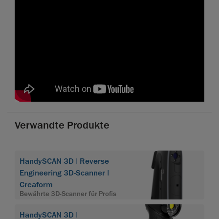
Verwandte Produkte
HandySCAN 3D | Reverse
Engineering 3D-Scanner |
Creaform
Bewährte 3D-Scanner für Profis
HandySCAN 3D |