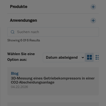
Produkte
Anwendungen
Showing
6
Of
6
Results
Wählen Sie eine
Search
Se
Option aus:
Blog
3D-Messung eines Getriebekompressors in einer
CO2-Abscheidungsanlage
04.22.2026