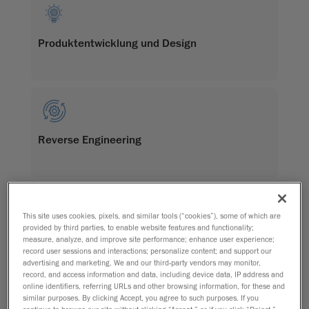
Produktentwicklung und Design
Reverse Engineering
This site uses cookies, pixels, and similar tools (“cookies”), some of which are
provided by third parties, to enable website features and functionality;
Qualitätskontrolle und Qualitätssicherung (QC
measure, analyze, and improve site performance; enhance user experience;
und QA)
record user sessions and interactions; personalize content; and support our
advertising and marketing. We and our third-party vendors may monitor,
record, and access information and data, including device data, IP address and
online identifiers, referring URLs and other browsing information, for these and
similar purposes. By clicking Accept, you agree to such purposes. If you