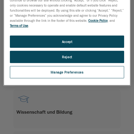
continue to browse our site without clicking “Accept,” or if you click “Reject,”
only cookies necessary to operate and enable default website features and
Wartung, Reparatur und Überholung (MRO)
functionalities will be deployed. By using this site or clicking “Accept,” “Reject,”
or “Manage Preferences” you acknowledge and agree to our Privacy Policy
available through the link in the footer of this website,
Cookie Policy
, and
Terms of Use
.
Accept
Reject
Zerstörungsfreie Prüfungen (NDT) für die Öl-
Manage Preferences
und Gasindustrie
Wissenschaft und Bildung