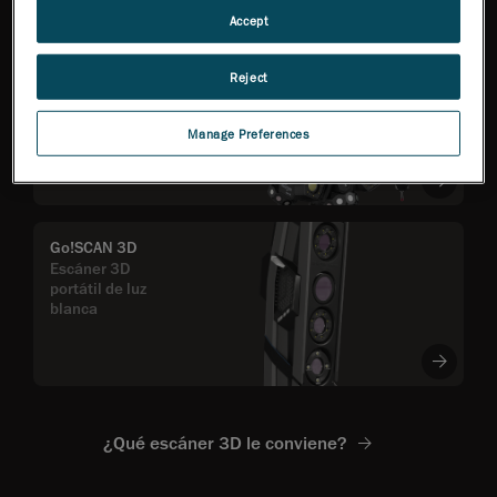
Accept
MetraSCAN 3D™
Reject
Flexibilidad total de
inspección, basada en
exactitud certificada
Manage Preferences
ISO
Go!SCAN 3D
Escáner 3D
portátil de luz
blanca
¿Qué escáner 3D le conviene?