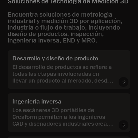
Soluciones de Tecnología de Medición 3D
Encuentra soluciones de metrología
industrial y medición 3D por aplicación,
industria o flujo de trabajo, incluyendo
diseño de productos, inspección,
ingeniería inversa, END y MRO.
Desarrollo y diseño de producto
El desarrollo de productos se refiere a
todas las etapas involucradas en
llevar un producto al mercado, desde
la concepción inicial y el diseño de
ingeniería hasta el desarrollo del
producto.
Ingeniería inversa
Los escáneres 3D portátiles de
Creaform permiten a los ingenieros
CAD y diseñadores industriales crear
modelos 3D a partir de objetos físicos
existentes.