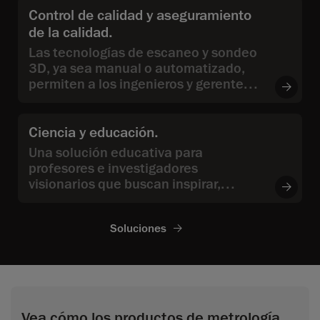
Control de calidad y aseguramiento
de la calidad.
Las tecnologías de escaneo y sondeo
3D, ya sea manual o automatizado,
permiten a los ingenieros y gerentes
de control de calidad (QC) y
aseguramiento de calidad (QA) medir
las dimensiones y validar la calidad
Ciencia y educación.
de las piezas fabricadas, así como
Una solución educativa para
encontrar la causa raíz de los
profesores e investigadores
problemas detectados durante las
visionarios que buscan inspirar,
inspecciones.
colaborar y avanzar en el sobre de la
innovación utilizando los últimos
Soluciones
avances en tecnologías de medición
3D.
Vea cómo los productos de metrología