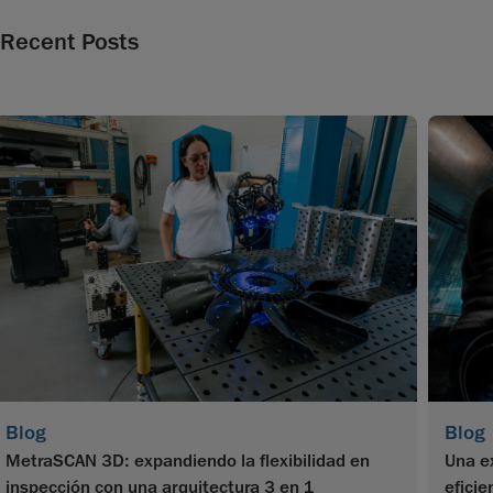
Recent Posts
Blog
Blog
MetraSCAN 3D: expandiendo la flexibilidad en
Una e
inspección con una arquitectura 3 en 1
efici