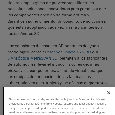
de una amplia gama de proveedores diferentes,
necesitan soluciones innovadoras para garantizar que
los componentes encajen de forma óptima y
garanticen su rendimiento. Un conjunto de soluciones
que están adoptando cada vez más fabricantes son
los escáneres 3D.
Las soluciones de escaneo 3D portátiles de grado
metrológico, como el
escáner HandySCAN 3D
y la
CMM óptica MetraSCAN 3D
, permiten a los fabricantes
de automóviles llevar el mundo físico, es decir, las
piezas y los componentes, al mundo virtual para que
los equipos de producción de las fábricas, los
laboratorios en el extranjero y las oficinas corporativas
puedan compartir información de diseño crítica en
toda la cadena de suministro.
This site uses cookies, pixels, and similar tools (“cookies”), some of which are
provided by third parties, to enable website features and functionality; measure,
analyze, and improve site performance; enhance user experience; record user
sessions and interactions; personalize content; and support our advertising and