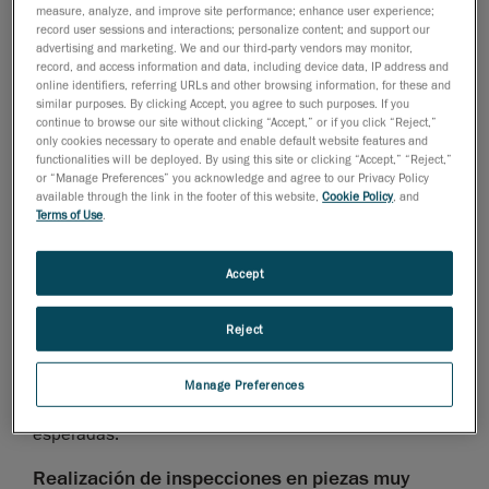
measure, analyze, and improve site performance; enhance user experience;
de componentes, especialmente piezas metálicas.
record user sessions and interactions; personalize content; and support our
advertising and marketing. We and our third-party vendors may monitor,
En los procesos de fabricación aditiva, las piezas se
record, and access information and data, including device data, IP address and
online identifiers, referring URLs and other browsing information, for these and
imprimen en 3D capa por capa. Sin embargo, es
similar purposes. By clicking Accept, you agree to such purposes. If you
posible que la resistencia del plano de capas no
continue to browse our site without clicking “Accept,” or if you click “Reject,”
only cookies necessary to operate and enable default website features and
siempre sea constante. En teoría, los técnicos pueden
functionalities will be deployed. By using this site or clicking “Accept,” “Reject,”
evaluar cada capa que se está colocando; sin
or “Manage Preferences” you acknowledge and agree to our Privacy Policy
embargo, en realidad, hacerlo requeriría mucho
available through the link in the footer of this website,
Cookie Policy
, and
Terms of Use
.
tiempo, sería ineficiente y propenso a errores
humanos.
Accept
Los equipos de inspección en los procesos de
fabricación aditiva necesitan soluciones para
Reject
garantizar más rápidamente que cada pieza que se
imprime en 3D sea consistente y se adhiera tanto a la
Manage Preferences
intención del diseño original como a las tolerancias
esperadas.
Realización de inspecciones en piezas muy