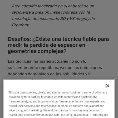
Área corroída localizada en el cabezal de un
recipiente a presión inspeccionada con la
tecnología de escaneado 3D y VXintegrity de
Creaform
Desafíos: ¿Existe una técnica fiable para
medir la pérdida de espesor en
geometrías complejas?
Las técnicas manuales actuales no son lo
suficientemente repetibles, ya que las mediciones
dependen demasiado de las habilidades y la
experiencia del técnico. De hecho, si tuviera que hacer
que cinco técnicos diferentes hicieran las mismas
mediciones, lo más probable es que obtenga cinco
This site uses cookies, pixels, and similar tools (“cookies”), some of which are
provided by third parties, to enable website features and functionality;
resultados diferentes. Por lo tanto, se agregan factores
measure, analyze, and improve site performance; enhance user experience;
de seguridad, lo que lleva a una pérdida de confianza
record user sessions and interactions; personalize content; and support our
advertising and marketing. We and our third-party vendors may monitor,
en los resultados.
record, and access information and data, including device data, IP address and