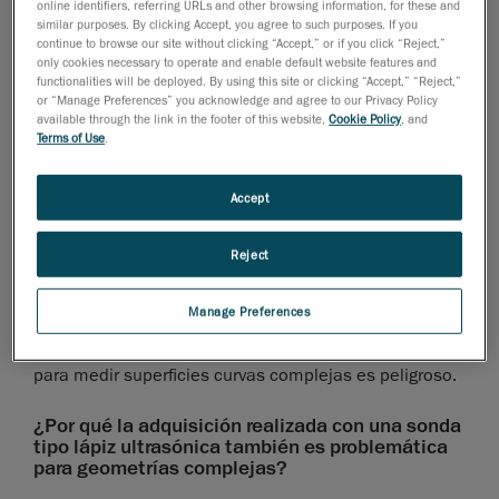
online identifiers, referring URLs and other browsing information, for these and
¿Por qué no podemos confiar en el calibre de
similar purposes. By clicking Accept, you agree to such purposes. If you
profundidad para medir la pérdida de espesor en
continue to browse our site without clicking “Accept,” or if you click “Reject,”
only cookies necessary to operate and enable default website features and
geometrías complejas?
functionalities will be deployed. By using this site or clicking “Accept,” “Reject,”
or “Manage Preferences” you acknowledge and agree to our Privacy Policy
Aunque el calibre de profundidad funciona
available through the link in the footer of this website,
Cookie Policy
, and
relativamente bien en superficies planas como pisos y
Terms of Use
.
cilindros, no es adecuado para geometrías curvas
complejas porque solo se puede relacionar con un
Accept
único punto de contacto. En consecuencia, el punto
de contacto se vuelve subjetivo para el técnico
Reject
individual, lo que significa que los resultados variarán
de persona a persona. Según el punto de contacto
Manage Preferences
elegido, las mediciones posteriores pueden estar
sesgadas. Por lo tanto, confiar en esta herramienta
para medir superficies curvas complejas es peligroso.
¿Por qué la adquisición realizada con una sonda
tipo lápiz ultrasónica también es problemática
para geometrías complejas?