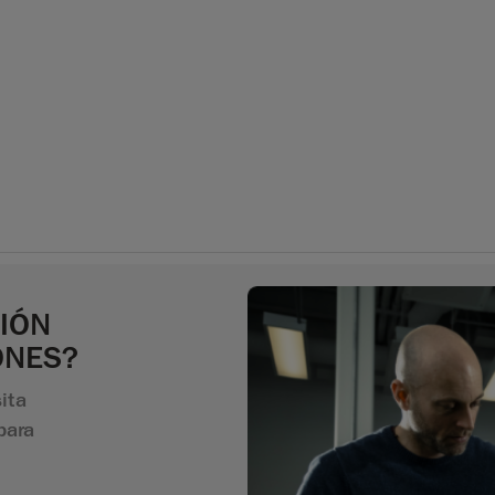
IÓN
ONES?
ita
para