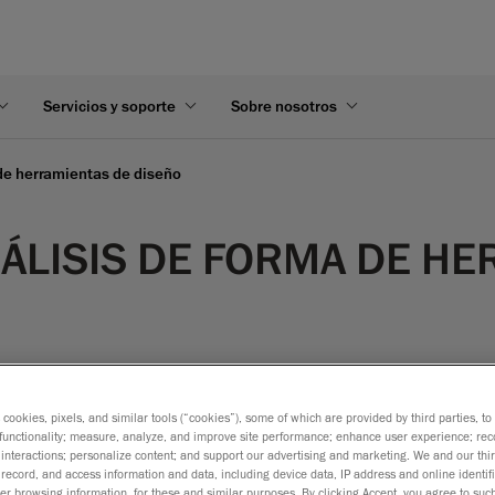
Servicios y soporte
Sobre nosotros
 de herramientas de diseño
NÁLISIS DE FORMA DE H
s cookies, pixels, and similar tools (“cookies”), some of which are provided by third parties, t
functionality; measure, analyze, and improve site performance; enhance user experience; rec
aSCAN 3D
interactions; personalize content; and support our advertising and marketing. We and our thi
record, and access information and data, including device data, IP address and online identifi
r browsing information, for these and similar purposes. By clicking Accept, you agree to such