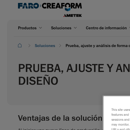
Productos
Soluciones
Centro de información
Soluciones
Prueba, ajuste y análisis de forma
PRUEBA, AJUSTE Y A
DISEÑO
This site use
features and 
Ventajas de la solución Metr
sessions and 
may monitor, 
URLs and othe