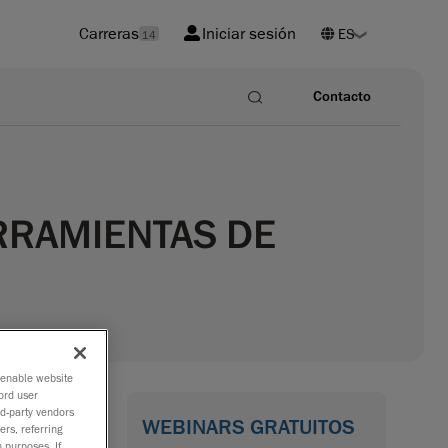
Carreras
Iniciar sesión
14
Contacto
ERRAMIENTAS DE
o enable website
ord user
rd-party vendors
WEBINARS GRATUITOS
ers, referring
 purposes. If