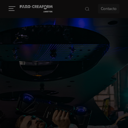
Contacto
dad
s
idad