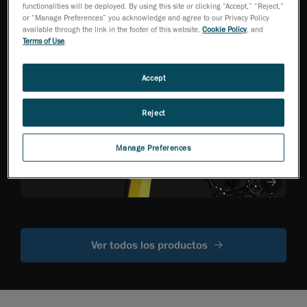
HandySCAN 3D Serie
functionalities will be deployed. By using this site or clicking “Accept,” “Reject,”
EVO
NEW
TM
or “Manage Preferences” you acknowledge and agree to our Privacy Policy
Escáner 3D de grado
available through the link in the footer of this website,
Cookie Policy
, and
de metrología
Terms of Use
.
optimizado para la
eficiencia
Accept
R-Series
Reject
Escáneres CMM
ópticos
Manage Preferences
montados en
robot
Ver todos los productos