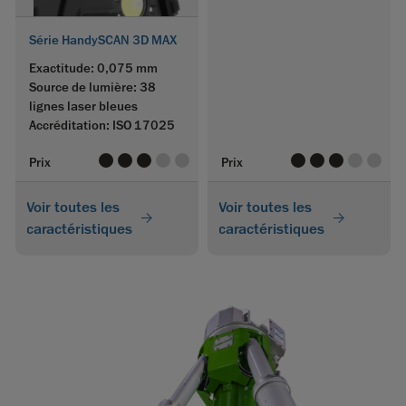
Série HandySCAN 3D MAX
Exactitude: 0,075 mm
Source de lumière: 38
lignes laser bleues
Accréditation: ISO 17025
value
value
value
value
value
value
value
value
value
value
Prix
Prix
Voir toutes les
Voir toutes les
caractéristiques
caractéristiques