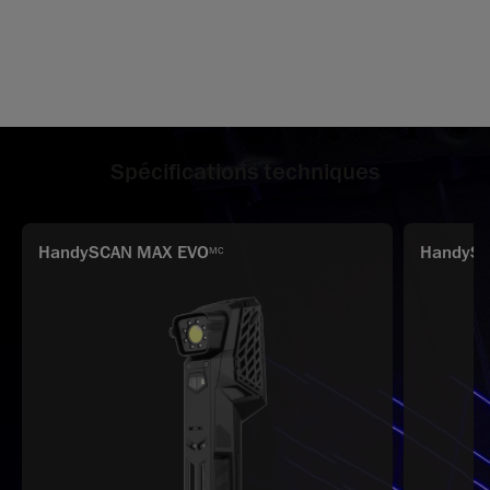
Spécifications techniques
HandySCAN MAX EVO
HandySC
MC