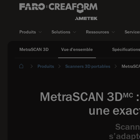
Produits
Solutions
Ressources
Service
MetraSCAN 3D
Vue d'ensemble
Spécification
Produits
Scanners 3D portables
MetraSC
MetraSCAN 3D
:
MC
une exac
Scann
s’adapt