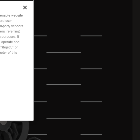
o enable website
ord user
rd-party vendors
ers, referring
 purposes. If
to operate and
 “Reject,” or
oter of this