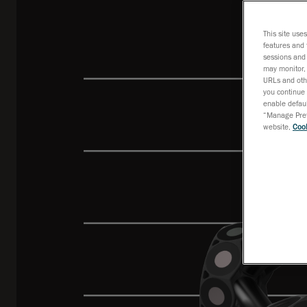
This site use
features and 
sessions and 
may monitor, 
URLs and othe
you continue 
enable defaul
“Manage Prefe
website,
Cook