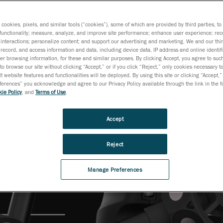
environnements
s cookies, pixels, and similar tools (“cookies”), some of which are provided by third parties, t
functionality; measure, analyze, and improve site performance; enhance user experience; rec
interactions; personalize content; and support our advertising and marketing. We and our thi
record, and access information and data, including device data, IP address and online identifi
r browsing information, for these and similar purposes. By clicking Accept, you agree to such
to browse our site without clicking “Accept,” or if you click “Reject,” only cookies necessary 
t website features and functionalities will be deployed. By using this site or clicking “Accept,”
rences” you acknowledge and agree to our Privacy Policy available through the link in the fo
ie Policy
, and
Terms of Use
.
Accept
Reject
Manage Preferences