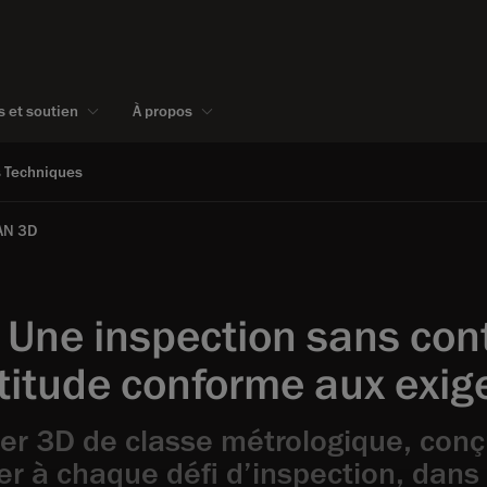
s et soutien
À propos
s Techniques
AN 3D
 Une inspection sans cont
titude conforme aux exig
er 3D de classe métrologique, conç
er à chaque défi d’inspection, dans 