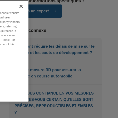
Besoin d'informations spécifiques ?
Parlez à un expert
o enable website
ord user
rd-party vendors
ers, referring
Contenu connexe
 purposes. If
to operate and
 “Reject,” or
oter of this
Comment réduire les délais de mise sur le
marché et les coûts de développement ?
Scan et mesure 3D pour assurer la
réussite en course automobile
AVEZ-VOUS CONFIANCE EN VOS MESURES
3D ? ÊTES-VOUS CERTAIN QU’ELLES SONT
PRÉCISES, REPRODUCTIBLES ET FIABLES
?