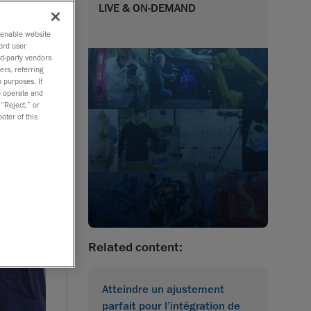
LIVE & ON-DEMAND
o enable website
ord user
rd-party vendors
ers, referring
 purposes. If
to operate and
 “Reject,” or
oter of this
Related content:
Atteindre un ajustement
parfait pour l’intégration de