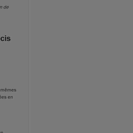
n de
cis
es mêmes
nées en
un