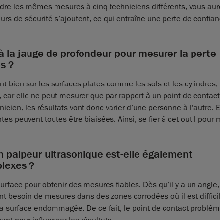
rendre les mêmes mesures à cinq techniciens différents, vous aur
eurs de sécurité s’ajoutent, ce qui entraîne une perte de confia
à la jauge de profondeur pour mesurer la perte
s ?
 bien sur les surfaces plates comme les sols et les cylindres, 
car elle ne peut mesurer que par rapport à un point de contact
hnicien, les résultats vont donc varier d’une personne à l’autre. 
tes peuvent toutes être biaisées. Ainsi, se fier à cet outil pour
n palpeur ultrasonique est-elle également
lexes ?
surface pour obtenir des mesures fiables. Dès qu’il y a un angle,
t besoin de mesures dans des zones corrodées où il est diffici
la surface endommagée. De ce fait, le point de contact problé
sant pour influencer les résultats.