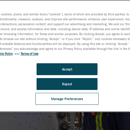
en matière d’entretien est encore plus difficile.
s cookies, pixels, and similar tools (“cookies”), some of which are provided by third parties, t
functionality; measure, analyze, and improve site performance; enhance user experience; rec
interactions; personalize content; and support our advertising and marketing. We and our thi
record, and access information and data, including device data, IP address and online identifi
r browsing information, for these and similar purposes. By clicking Accept, you agree to such
to browse our site without clicking “Accept,” or if you click “Reject,” only cookies necessary 
t website features and functionalities will be deployed. By using this site or clicking “Accept,”
rences” you acknowledge and agree to our Privacy Policy available through the link in the fo
ie Policy
, and
Terms of Use
.
Accept
Reject
Manage Preferences