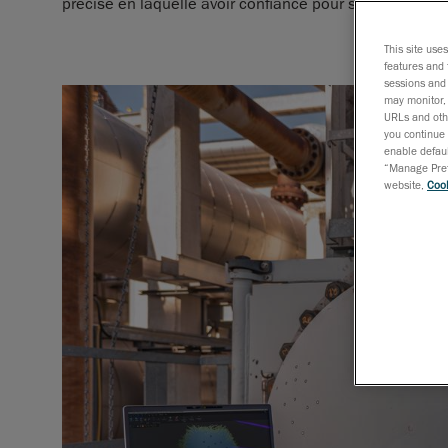
précise en laquelle avoir confiance pour ses décisions 
This site use
features and 
sessions and 
may monitor, 
URLs and othe
you continue 
enable defaul
“Manage Prefe
website,
Cook