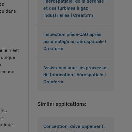
l’aérospatiale, de la défense
ez
et des turbines à gaz
nce dans
industrielles | Creaform
Inspection pièce-CAO après
assemblage en aérospatiale |
Creaform
elle n’est
 unique.
En
Assistance pour les processus
 mesurer
de fabrication | Aérospatiale |
Creaform
Similar applications:
 les
le
matique
Conception, développement,