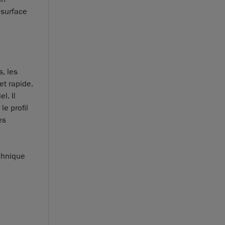
 surface
s, les
et rapide.
l. Il
le profil
es
echnique