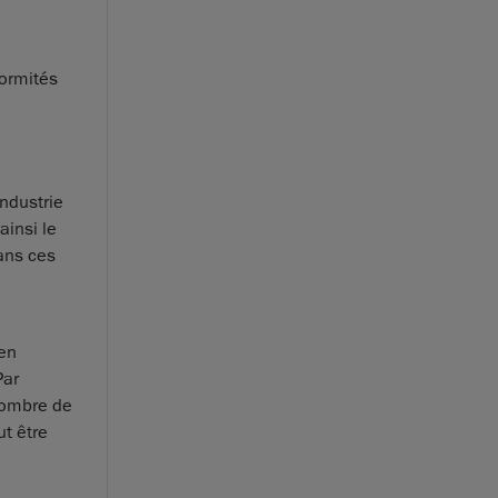
formités
industrie
ainsi le
dans ces
 en
Par
nombre de
t être