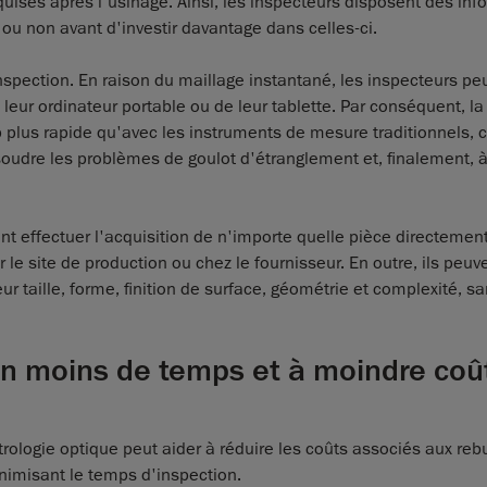
ises après l'usinage. Ainsi, les inspecteurs disposent des inf
u non avant d'investir davantage dans celles-ci.
nspection. En raison du maillage instantané, les inspecteurs pe
e leur ordinateur portable ou de leur tablette. Par conséquent, la
 plus rapide qu'avec les instruments de mesure traditionnels, c
soudre les problèmes de goulot d'étranglement et, finalement, à
 effectuer l'acquisition de n'importe quelle pièce directement
 le site de production ou chez le fournisseur. En outre, ils peuv
taille, forme, finition de surface, géométrie et complexité, s
 en moins de temps et à moindre coû
métrologie optique peut aider à réduire les coûts associés aux rebu
inimisant le temps d'inspection.