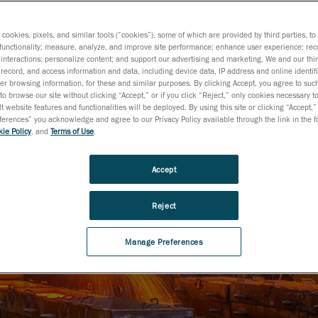
s cookies, pixels, and similar tools (“cookies”), some of which are provided by third parties, t
functionality; measure, analyze, and improve site performance; enhance user experience; rec
interactions; personalize content; and support our advertising and marketing. We and our thi
record, and access information and data, including device data, IP address and online identifi
r browsing information, for these and similar purposes. By clicking Accept, you agree to such
to browse our site without clicking “Accept,” or if you click “Reject,” only cookies necessary 
t website features and functionalities will be deployed. By using this site or clicking “Accept,”
rences” you acknowledge and agree to our Privacy Policy available through the link in the fo
ie Policy
, and
Terms of Use
.
Accept
Reject
Manage Preferences