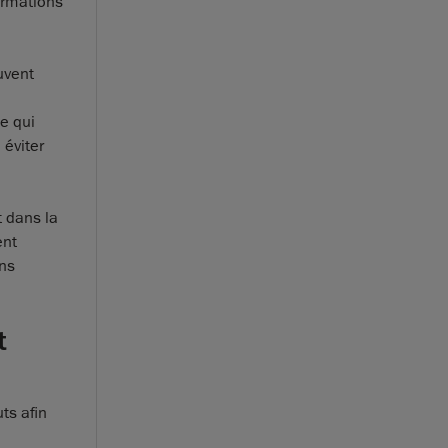
ormations
uvent
e qui
 éviter
 dans la
ent
ans
t
ts afin