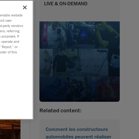
LIVE & ON-DEMAND
o enable website
ord user
rd-party vendors
ers, referring
 purposes. If
to operate and
 “Reject,” or
oter of this
Related content:
Comment les constructeurs
automobiles peuvent réaliser