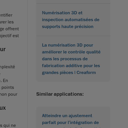
Numérisation 3D et
ntifier
inspection automatisées de
rer les
supports haute précision
ge offrent
jectif est
La numérisation 3D pour
our
améliorer le contrôle qualité
dans les processus de
fabrication additive pour les
mplexité
grandes pièces | Creaform
e
. En
 points
Similar applications:
 non pour
aux
Atteindre un ajustement
parfait pour l’intégration de
s qui ne