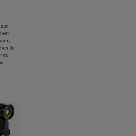
 aux
 est
naux,
èmes de
r du
ps