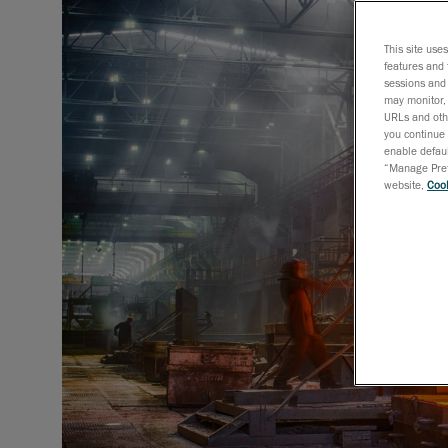
This site use
features and 
sessions and 
may monitor, 
URLs and othe
you continue 
enable defaul
“Manage Prefe
website,
Cook