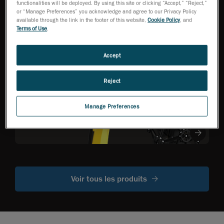
Série HandySCAN 3D
functionalities will be deployed. By using this site or clicking “Accept,” “Reject,”
EVO
NEW
TM
or “Manage Preferences” you acknowledge and agree to our Privacy Policy
Scanner 3D de classe
available through the link in the footer of this website,
Cookie Policy
, and
métrologique
Terms of Use
.
véritablement portable
pour les grandes pièces
Accept
R-Series
Reject
Scanners CMM
optiques montés
Manage Preferences
sur robot
Voir tous les produits