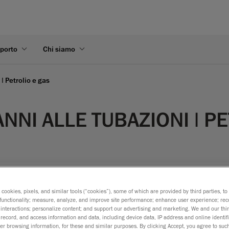
pporto
Chi siamo
| Petrolio e gas
NNI ALLE TUBAZIONI | P
ni meccanici hanno avuto come risultato elevati numeri di urti non
s cookies, pixels, and similar tools (“cookies”), some of which are provided by third parties, t
ture derivati da urti hanno sollevato dubbi su questi requisiti e i 
functionality; measure, analyze, and improve site performance; enhance user experience; rec
re le ammaccature critiche prima che esse causino guasti (evitand
interactions; personalize content; and support our advertising and marketing. We and our thi
record, and access information and data, including device data, IP address and online identifi
le per ogni ispettore di condutture. Prendendo in consideraz
r browsing information, for these and similar purposes. By clicking Accept, you agree to such