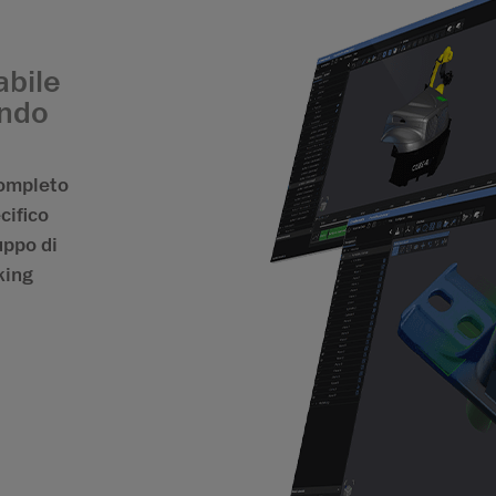
abile
ondo
completo
cifico
uppo di
cking