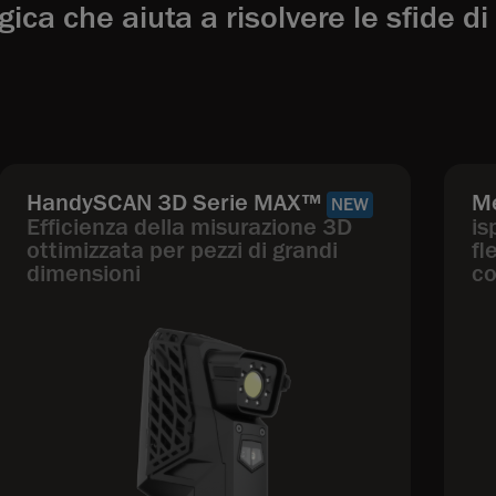
ica che aiuta a risolvere le sfide d
HandySCAN 3D Serie MAX™
M
NEW
Efficienza della misurazione 3D
is
ottimizzata per pezzi di grandi
fl
dimensioni
co