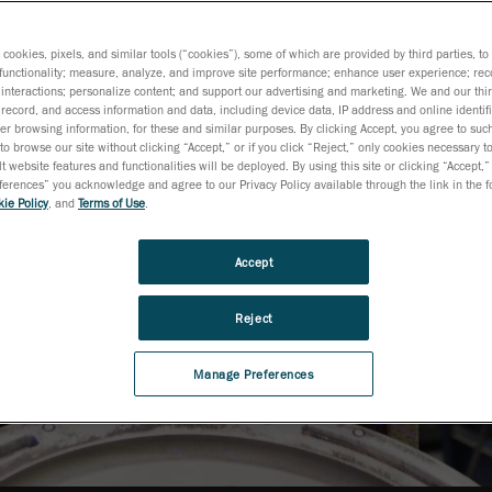
a 3D
s cookies, pixels, and similar tools (“cookies”), some of which are provided by third parties, t
functionality; measure, analyze, and improve site performance; enhance user experience; rec
interactions; personalize content; and support our advertising and marketing. We and our thi
record, and access information and data, including device data, IP address and online identifi
r browsing information, for these and similar purposes. By clicking Accept, you agree to such
to browse our site without clicking “Accept,” or if you click “Reject,” only cookies necessary 
t website features and functionalities will be deployed. By using this site or clicking “Accept,”
rences” you acknowledge and agree to our Privacy Policy available through the link in the fo
ie Policy
, and
Terms of Use
.
Accept
Reject
Manage Preferences