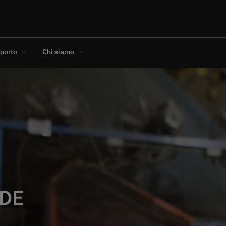
pporto
Chi siamo
NDE