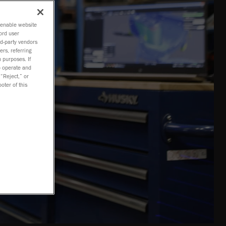
o enable website
ord user
rd-party vendors
ers, referring
 purposes. If
to operate and
 “Reject,” or
oter of this