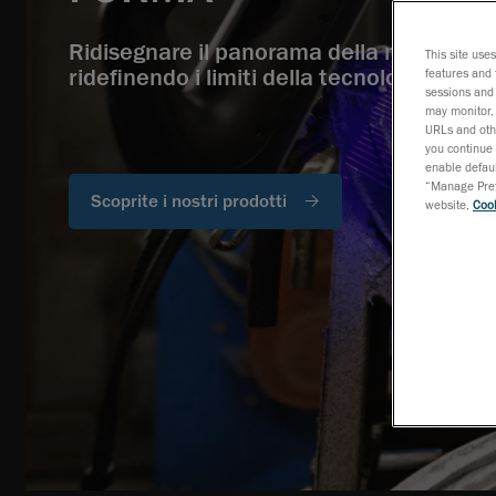
Ridisegnare il panorama della metrologi
This site use
ridefinendo i limiti della tecnologia
features and 
sessions and 
may monitor, 
URLs and othe
you continue 
enable defaul
“Manage Prefe
Scoprite i nostri prodotti
website,
Cook