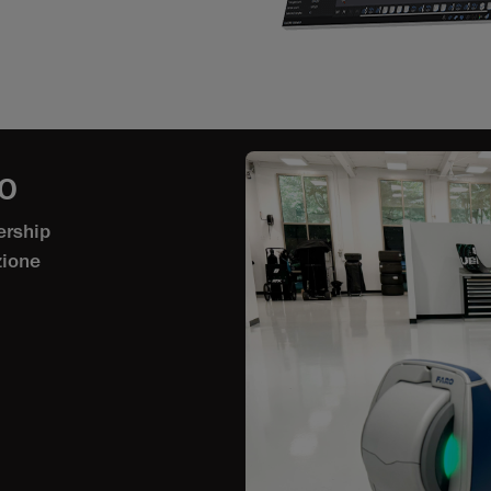
RO
ership
zione