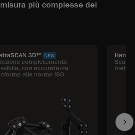
i misura più complesse del
etraSCAN 3D™
HandyS
NEW
pezione completamente
Scanner
essibile, con accuratezza
metrol
nforme alle norme ISO