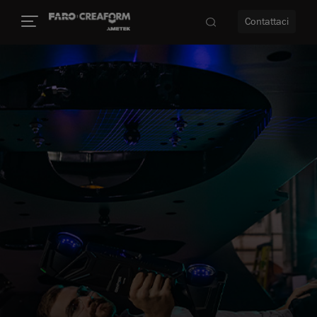
Contattaci
à
a
ità