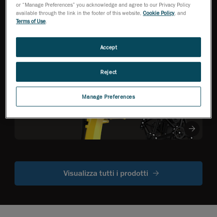
HandySCAN 3D Serie
or “Manage Preferences” you acknowledge and agree to our Privacy Policy
EVO
NEW
TM
available through the link in the footer of this website,
Cookie Policy
, and
Scanner 3D per
Terms of Use
.
metrologia ottimizzato
per la migliore
efficienza
Accept
Reject
R-Series
Scanner ottici
CMM montati
Manage Preferences
su robot
Visualizza tutti i prodotti