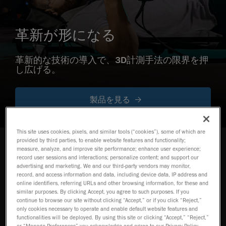
革新が形になる
革新的な技術の導入で、3D計測手法の限界を押
し広げる。
製品を見る
This site uses cookies, pixels, and similar tools (“cookies”), some of which are
provided by third parties, to enable website features and functionality;
measure, analyze, and improve site performance; enhance user experience;
当社の製品
record user sessions and interactions; personalize content; and support our
advertising and marketing. We and our third-party vendors may monitor,
業界で最も複雑な測定課題を解決する優
record, and access information and data, including device data, IP address and
れた計測技術
online identifiers, referring URLs and other browsing information, for these and
similar purposes. By clicking Accept, you agree to such purposes. If you
continue to browse our site without clicking “Accept,” or if you click “Reject,”
only cookies necessary to operate and enable default website features and
HandySCAN 3D EVO
functionalities will be deployed. By using this site or clicking “Accept,” “Reject,”
Series
NEW
TM
or “Manage Preferences” you acknowledge and agree to our Privacy Policy