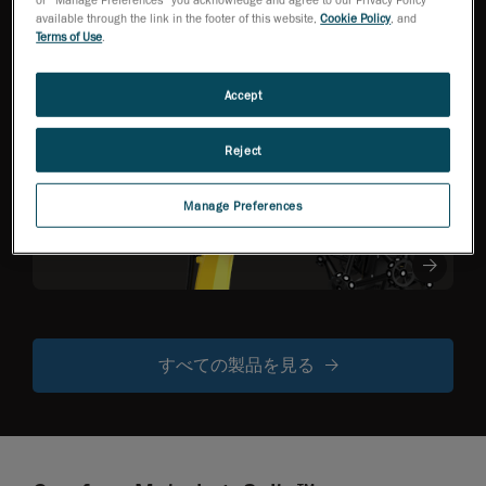
生産性向上を支え
available through the link in the footer of this website,
Cookie Policy
, and
る、座標測定機品質
Terms of Use
.
の3Dスキャナー
Accept
Reject
R-Series
ロボット搭載型
光学式 CMM ス
Manage Preferences
キャナー
すべての製品を見る