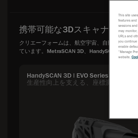
This site use
features and 
sessions and 
携帯可能な3Dスキャナ
may monitor, 
URLs and othe
you continue 
クリエーフォームは、航空宇宙、自動車、石油
enable defaul
ています。MetraSCAN 3D、HandySCAN
“Manage Prefe
website,
Cook
HandySCAN 3D | EVO Series
生産性向上を支える、座標測定機品質