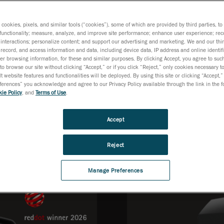
s cookies, pixels, and similar tools (“cookies”), some of which are provided by third parties, t
functionality; measure, analyze, and improve site performance; enhance user experience; rec
interactions; personalize content; and support our advertising and marketing. We and our thi
record, and access information and data, including device data, IP address and online identifi
r browsing information, for these and similar purposes. By clicking Accept, you agree to such
to browse our site without clicking “Accept,” or if you click “Reject,” only cookies necessary 
・ガス産業のニーズに応えるため、さまざまなアプリケ
t website features and functionalities will be deployed. By using this site or clicking “Accept,”
 3D、Go!SCAN 3Dソリューションスイートについて詳し
rences” you acknowledge and agree to our Privacy Policy available through the link in the fo
ie Policy
, and
Terms of Use
.
HandySCAN 3D BL
Accept
の3Dスキャナー
計測グレードのポ
Reject
Manage Preferences