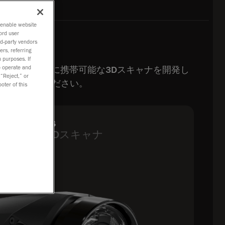
o enable website
ord user
rd-party vendors
ers, referring
 purposes. If
to operate and
ーション向けに携帯可能な3Dスキャナを開発し
 “Reject,” or
くはお問い合わせください。
oter of this
ACK Series
ータブル3Dスキャナ