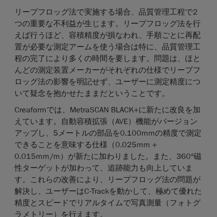
リープフロッグ法で実施する場合、品質管理工程で2
つの重要な不利益が生じます。リープフロッグ法を行
えば行うほど、容積精度が損なわれ、手順ごとに再配
置が必要な測定アームを使う場合は特に、品質管理工
程の完了により多くの時間を要します。問題は、ほと
んどの測定装置メーカーがそれぞれの仕様でリープフ
ロッグ法の影響を明記せず、ユーザーに測定精度につ
いて疑念を抱かせたままだということです。
Creaformでは、MetraSCAN BLACK+に新たに改良を加
えています。自動容積拡張（AVE）機能がバージョン
アップし、5メートルの部品を0.100mmの精度で測定
できることを意味する仕様（0.025mm +
0.015mm/m）が新たに加わりました。また、360°磁
性ターゲットが加わって、追跡能力も向上していま
す。これらの改善により、リープフロッグ法の問題が
解決し、ユーザーはC-Trackを動かして、極めて優れた
精度とスピードでリアルタイムで写真測量（フォトグ
ラメトリー）を行えます。