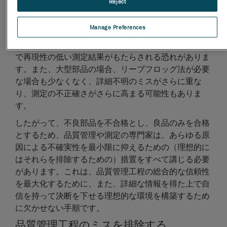
Reject
る場合もあります。例えば、大型部品の品質管理は常
に測定ラボで行えるとは限りません。検査は生産環境
Manage Preferences
の現場で行う必要がある場合も少なくなく、そこで
は、振動や熱的変動が検証治具に影響を与え、不正確
で再現性の低い測定結果がもたらされる恐れがありま
す。また、大型部品の場合、リープフロッグ法が必要
な場合も少なくなく、詳細不明のミスがさらに重な
り、測定の不正確さがさらに高まる可能性もありま
す。
したがって、不良部品を不合格とし、良品のみを合格
とするため、品質管理や測定の専門家は、あらゆる原
因による不確実性を最小限に抑えるための（理想的に
はそれらを排除するための）措置をすべて講じる必要
があります。これは、品質管理工程の総合的な信頼性
を最大化するために、また、詳細な情報を得た上で自
信を持って決断を下せる理想的な環境を構築するため
に欠かせない手順です。
品質管理工程のミスを排除する