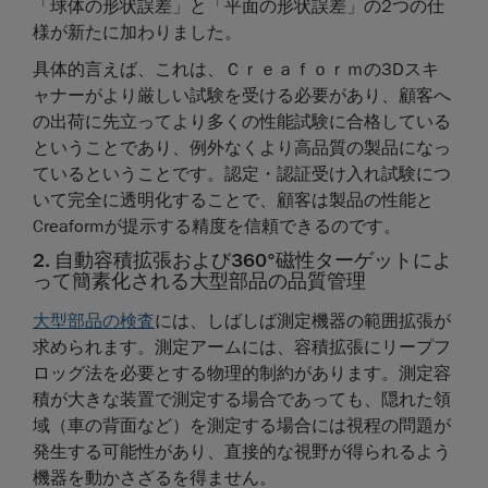
「球体の形状誤差」と「平面の形状誤差」の2つの仕
様が新たに加わりました。
具体的言えば、これは、Ｃｒｅａｆｏｒｍの3Dスキ
ャナーがより厳しい試験を受ける必要があり、顧客へ
の出荷に先立ってより多くの性能試験に合格している
ということであり、例外なくより高品質の製品になっ
ているということです。認定・認証受け入れ試験につ
いて完全に透明化することで、顧客は製品の性能と
Creaformが提示する精度を信頼できるのです。
2. 自動容積拡張および360°磁性ターゲットによ
って簡素化される大型部品の品質管理
大型部品の検査
には、しばしば測定機器の範囲拡張が
求められます。測定アームには、容積拡張にリープフ
ロッグ法を必要とする物理的制約があります。測定容
積が大きな装置で測定する場合であっても、隠れた領
域（車の背面など）を測定する場合には視程の問題が
発生する可能性があり、直接的な視野が得られるよう
機器を動かさざるを得ません。