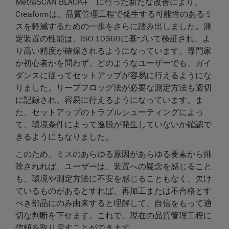
MetraSCAN BLACK+ に行った新たな改善により、
Creaformは、品質管理工程で発生する可能性のあるミ
スを軽減するための一歩をさらに踏み出しました。測
定装置の性能は、ISO 10360に基づいて検証され、よ
り高い精度が確保されるようになっています。専門家
か初心者かを問わず、どのようなユーザーでも、ガイ
ダンスに従ってセットアップが容易に行えるようにな
りました。リープフロッグ法が必要な測定方法も適切
に記録され、容易に行えるようになっています。ま
た、セットアップのトラブルシューティングによっ
て、環境条件によって逸脱が発生していないか確認で
きるようにもなりました。
このため、ミスのあらゆる原因があらゆる要素から排
除されれば、ユーザーは、装置への疑念を感じること
も、環境や測定方法に不安を感じることもなく、欠け
ているものがあるとすれば、再加工または不合格とす
べき部品にのみ由来すると理解して、自信をもって適
切な判断を下せます。これで、現在の品質管理工程に
信頼を取り戻すことができます。