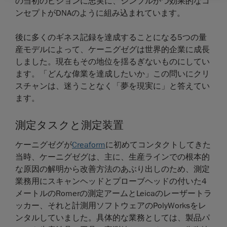
の当初のビジョンに忠実に、シンプルかつ効果的なコ
ンセプトがDNAのように組み込まれています。
後に多くのギネス記録を達成することになる5つの量
産モデルによって、ケーニグゼグは世界的企業に成長
しました。現在もその地位を揺るぎないものにしてい
ます。「どんな偉業を達成したいか」この問いにクリ
スチャンは、迷うことなく「夢を現実に」と答えてい
ます。
測定タスクと測定装置
ケーニグゼグが
Creaform
に初めてコンタクトしてきた
当時、ケーニグゼグは、主に、生産ラインでの根本的
な原因の解明から改善方法のあぶり出しのため、測定
業務用にスキャンヘッドとプローブヘッドの付いた4
メートルのRomerの測定アームとLeicaのレーザートラ
ッカー、それと計測用ソフトウェアのPolyWorksをレ
ンタルしていました。具体的な業務としては、製品パ