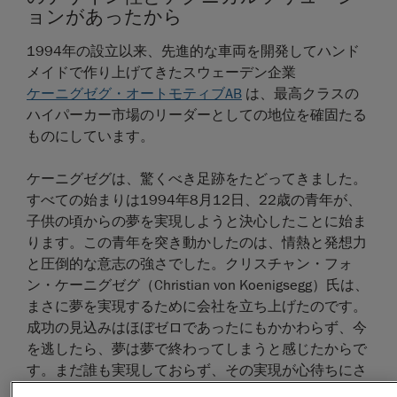
ョンがあったから
1994年の設立以来、先進的な車両を開発してハンド
メイドで作り上げてきたスウェーデン企業
ケーニグゼグ・オートモティブAB
は、最高クラスの
ハイパーカー市場のリーダーとしての地位を確固たる
ものにしています。
ケーニグゼグは、驚くべき足跡をたどってきました。
すべての始まりは1994年8月12日、22歳の青年が、
子供の頃からの夢を実現しようと決心したことに始ま
ります。この青年を突き動かしたのは、情熱と発想力
と圧倒的な意志の強さでした。クリスチャン・フォ
ン・ケーニグゼグ（Christian von Koenigsegg）氏は、
まさに夢を実現するために会社を立ち上げたのです。
成功の見込みはほぼゼロであったにもかかわらず、今
を逃したら、夢は夢で終わってしまうと感じたからで
す。まだ誰も実現しておらず、その実現が心待ちにさ
れているにちがいない――この2つが成功の絶対条件