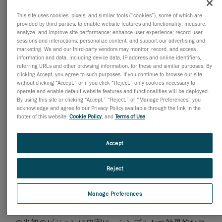
だとクリスチャンは直感しました――夢のスポーツカ
This site uses cookies, pixels, and similar tools (“cookies”), some of which are
ーを作る。これが、クリスチャンの考えでした。
provided by third parties, to enable website features and functionality; measure,
analyze, and improve site performance; enhance user experience; record user
sessions and interactions; personalize content; and support our advertising and
コンセプトは、脱着および格納可能なルーフを持つ、
marketing. We and our third-party vendors may monitor, record, and access
軽量のミッドシップカー。視界が良く、空気力学的に
information and data, including device data, IP address and online identifiers,
referring URLs and other browsing information, for these and similar purposes. By
も優れたラップアラウンドウインドウだけでなく、シ
clicking Accept, you agree to such purposes. If you continue to browse our site
ョートオーバーハング、大容量のインタークーラー2
without clicking “Accept,” or if you click “Reject,” only cookies necessary to
個を重心よりも後ろのサイドに配して高速安定性を高
operate and enable default website features and functionalities will be deployed.
By using this site or clicking “Accept,” “Reject,” or “Manage Preferences” you
めるといった特徴も備え、ハードトップを数分で車に
acknowledge and agree to our Privacy Policy available through the link in the
格納でき、ルーフがあってもオープンカーとしても見
footer of this website,
Cookie Policy
, and
Terms of Use
.
栄えも乗り心地も良い車。クリスチャンが思い描いた
のは、極上のワインのように決して色あせず、深みを
Accept
増していくような外観。これが、当時まだ誰も実現し
ていなかったミッドシップカーのコンセプトでした
Reject
こうして、
CC8S
が誕生したのです
Manage Preferences
ケーニグゼグが生み出す全ての車には、クリスチャン