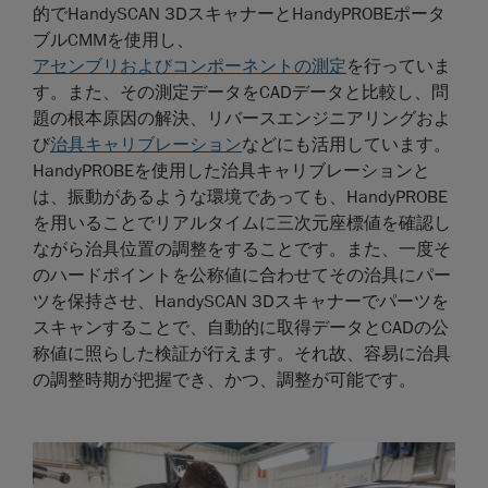
的でHandySCAN 3DスキャナーとHandyPROBEポータ
ブルCMMを使用し、
アセンブリおよびコンポーネントの測定
を行っていま
す。また、その測定データをCADデータと比較し、問
題の根本原因の解決、リバースエンジニアリングおよ
び
治具キャリブレーション
などにも活用しています。
HandyPROBEを使用した治具キャリブレーションと
は、振動があるような環境であっても、HandyPROBE
を用いることでリアルタイムに三次元座標値を確認し
ながら治具位置の調整をすることです。また、一度そ
のハードポイントを公称値に合わせてその治具にパー
ツを保持させ、HandySCAN 3Dスキャナーでパーツを
スキャンすることで、自動的に取得データとCADの公
称値に照らした検証が行えます。それ故、容易に治具
の調整時期が把握でき、かつ、調整が可能です。