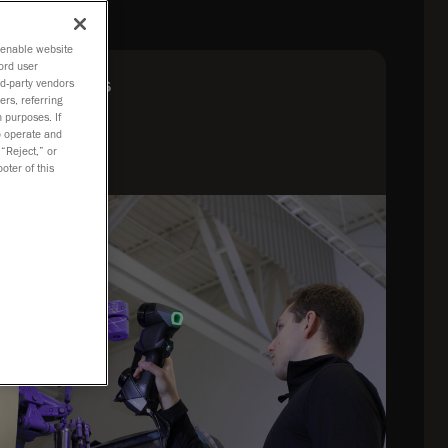
o enable website
ord user
ACK Series
rd-party vendors
ers, referring
3D 스캐너
 purposes. If
to operate and
 “Reject,” or
oter of this