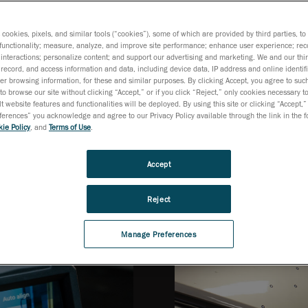
s cookies, pixels, and similar tools (“cookies”), some of which are provided by third parties, t
functionality; measure, analyze, and improve site performance; enhance user experience; rec
HandySCAN 3D BL
interactions; personalize content; and support our advertising and marketing. We and our thi
record, and access information and data, including device data, IP address and online identifi
캐너
계측 등급 휴대용 
r browsing information, for these and similar purposes. By clicking Accept, you agree to such
to browse our site without clicking “Accept,” or if you click “Reject,” only cookies necessary 
t website features and functionalities will be deployed. By using this site or clicking “Accept,”
rences” you acknowledge and agree to our Privacy Policy available through the link in the fo
ie Policy
, and
Terms of Use
.
Accept
Reject
Manage Preferences