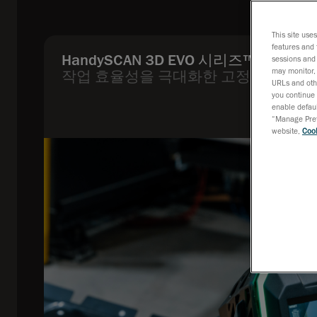
This site use
features and 
HandySCAN 3D EVO 시리즈™
sessions and 
may monitor, 
작업 효율성을 극대화한 고정밀 3D 스
URLs and othe
you continue 
enable defaul
“Manage Prefe
website,
Cook