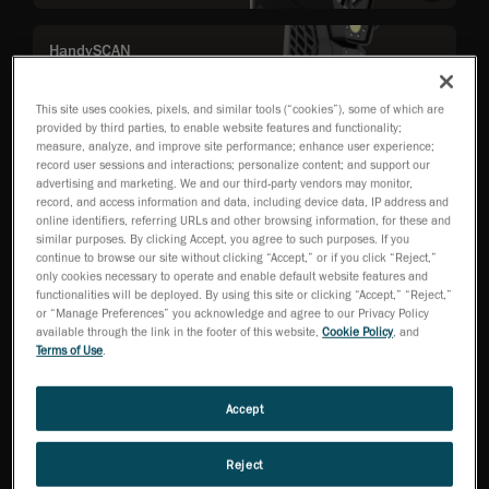
HandySCAN
3D|MAX Series
대형 부품 측정에
최적화된 계측 등
This site uses cookies, pixels, and similar tools (“cookies”), some of which are
provided by third parties, to enable website features and functionality;
급 3D 스캐너
measure, analyze, and improve site performance; enhance user experience;
record user sessions and interactions; personalize content; and support our
advertising and marketing. We and our third-party vendors may monitor,
record, and access information and data, including device data, IP address and
online identifiers, referring URLs and other browsing information, for these and
HandySCAN 3D |
similar purposes. By clicking Accept, you agree to such purposes. If you
PRO 시리즈
continue to browse our site without clicking “Accept,” or if you click “Reject,”
신뢰성과 성능을
only cookies necessary to operate and enable default website features and
갖춘 전문가용
functionalities will be deployed. By using this site or clicking “Accept,” “Reject,”
3D 스캐너
or “Manage Preferences” you acknowledge and agree to our Privacy Policy
available through the link in the footer of this website,
Cookie Policy
, and
Terms of Use
.
MetraSCAN 3D™
Accept
ISO 인증 정확도를
바탕으로 한 총체적
검사 유연성
Reject