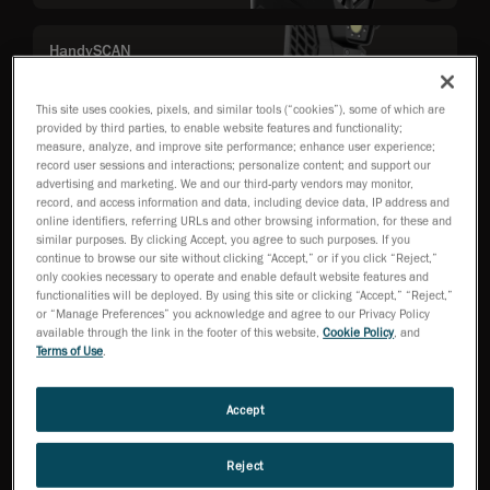
HandySCAN
3D|MAX Series
대형 부품 측정에
최적화된 계측 등
This site uses cookies, pixels, and similar tools (“cookies”), some of which are
provided by third parties, to enable website features and functionality;
급 3D 스캐너
measure, analyze, and improve site performance; enhance user experience;
record user sessions and interactions; personalize content; and support our
advertising and marketing. We and our third-party vendors may monitor,
record, and access information and data, including device data, IP address and
online identifiers, referring URLs and other browsing information, for these and
HandySCAN 3D |
similar purposes. By clicking Accept, you agree to such purposes. If you
PRO 시리즈
continue to browse our site without clicking “Accept,” or if you click “Reject,”
신뢰성과 성능을
only cookies necessary to operate and enable default website features and
갖춘 전문가용
functionalities will be deployed. By using this site or clicking “Accept,” “Reject,”
3D 스캐너
or “Manage Preferences” you acknowledge and agree to our Privacy Policy
available through the link in the footer of this website,
Cookie Policy
, and
Terms of Use
.
MetraSCAN 3D™
Accept
ISO 인증 정확도를
바탕으로 한 총체적
검사 유연성
Reject