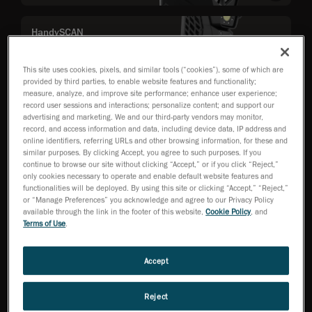
HandySCAN
3D|MAX Series
대형 부품 측정에
최적화된 계측 등
This site uses cookies, pixels, and similar tools (“cookies”), some of which are
provided by third parties, to enable website features and functionality;
급 3D 스캐너
measure, analyze, and improve site performance; enhance user experience;
record user sessions and interactions; personalize content; and support our
advertising and marketing. We and our third-party vendors may monitor,
record, and access information and data, including device data, IP address and
online identifiers, referring URLs and other browsing information, for these and
HandySCAN 3D |
similar purposes. By clicking Accept, you agree to such purposes. If you
PRO 시리즈
continue to browse our site without clicking “Accept,” or if you click “Reject,”
신뢰성과 성능을
only cookies necessary to operate and enable default website features and
갖춘 전문가용
functionalities will be deployed. By using this site or clicking “Accept,” “Reject,”
3D 스캐너
or “Manage Preferences” you acknowledge and agree to our Privacy Policy
available through the link in the footer of this website,
Cookie Policy
, and
Terms of Use
.
MetraSCAN 3D™
Accept
ISO 인증 정확도를
바탕으로 한 총체적
검사 유연성
Reject