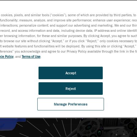
s cookies, pixels, and similar tools (“cookies”), some of which are provided by third parties, t
functionality; measure, analyze, and improve site performance; enhance user experience; rec
interactions; personalize content; and support our advertising and marketing. We and our thi
record, and access information and data, including device data, IP address and online identifi
r browsing information, for these and similar purposes. By clicking Accept, you agree to such
to browse our site without clicking “Accept,” or if you click “Reject,” only cookies necessary 
t website features and functionalities will be deployed. By using this site or clicking “Accept,”
rences” you acknowledge and agree to our Privacy Policy available through the link in the fo
ie Policy
, and
Terms of Use
.
Accept
Reject
Manage Preferences