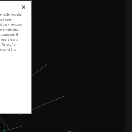
o enable website
ord user
rd-party vendors
ers, referring
 purposes. If
to operate and
 “Reject,” or
oter of this