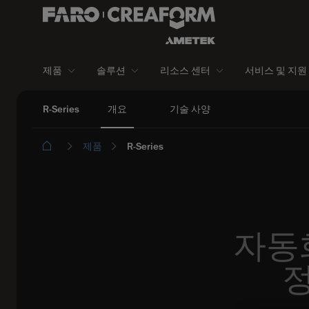
제품
솔루션
리소스 센터
서비스 및 지원
R-Series
개요
기술 사양
제품
R-Series
자동
정