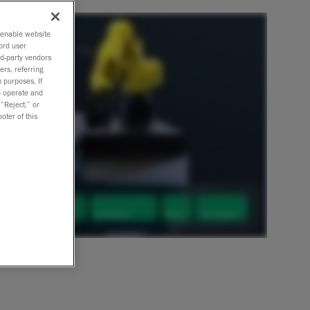
o enable website
ord user
rd-party vendors
ers, referring
 purposes. If
to operate and
 “Reject,” or
oter of this