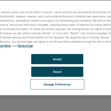
모듈은 3D 스캐닝과 로봇 공학
 최적의 측정 업무를 수행
s cookies, pixels, and similar tools (“cookies”), some of which are provided by third parties, t
functionality; measure, analyze, and improve site performance; enhance user experience; rec
트웨어입니다.
interactions; personalize content; and support our advertising and marketing. We and our thi
record, and access information and data, including device data, IP address and online identifi
r browsing information, for these and similar purposes. By clicking Accept, you agree to such
사용하면 로봇 경로를 프
to browse our site without clicking “Accept,” or if you click “Reject,” only cookies necessary 
t website features and functionalities will be deployed. By using this site or clicking “Accept,”
간편해 자동화된 품질 관
rences” you acknowledge and agree to our Privacy Policy available through the link in the fo
ie Policy
, and
Terms of Use
.
으로, 프로그래밍 및 보
Accept
도를 높여 줍니다.
Reject
Manage Preferences