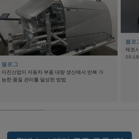
블로
제조사
05-18
블로그
아진산업이 자동차 부품 대량 생산에서 반복 가
능한 품질 관리를 달성한 방법