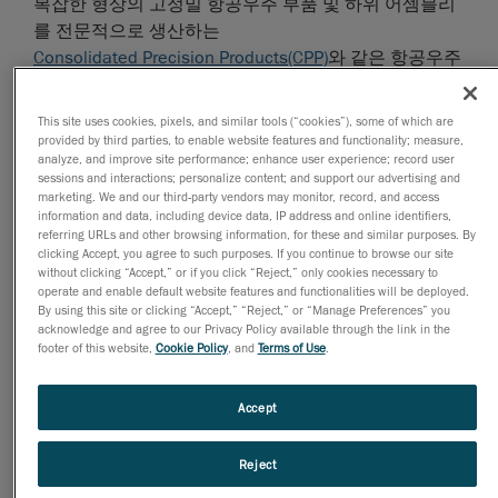
복잡한 형상의 고정밀 항공우주 부품 및 하위 어셈블리
를 전문적으로 생산하는
Consolidated Precision Products(CPP)
와 같은 항공우주
산업의 많은 기업들에게 부품의 3D 측정 프로세스를 자
동화하기 위한 선택지는 많지 않았습니다.
This site uses cookies, pixels, and similar tools (“cookies”), some of which are
provided by third parties, to enable website features and functionality; measure,
analyze, and improve site performance; enhance user experience; record user
검사 팀은 3D 평가를 수행하기 위해 비효율적인 기존
sessions and interactions; personalize content; and support our advertising and
방법을 사용하는 계측 전문가에게 의존해야 했습니다.
marketing. We and our third-party vendors may monitor, record, and access
따라서 생산성이 높은 고성능 자동화 품질 관리와는 거
information and data, including device data, IP address and online identifiers,
referring URLs and other browsing information, for these and similar purposes. By
리가 멀었습니다.
clicking Accept, you agree to such purposes. If you continue to browse our site
without clicking “Accept,” or if you click “Reject,” only cookies necessary to
operate and enable default website features and functionalities will be deployed.
자동화 혁신: CPP에 찾아온 전환점
By using this site or clicking “Accept,” “Reject,” or “Manage Preferences” you
acknowledge and agree to our Privacy Policy available through the link in the
footer of this website,
Cookie Policy
, and
Terms of Use
.
Accept
Reject