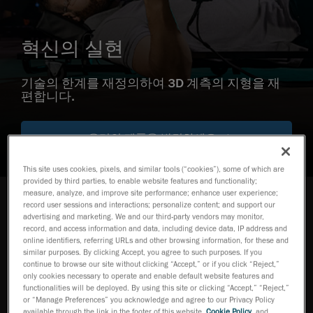
혁신의 실현
기술의 한계를 재정의하여 3D 계측의 지형을 재
편합니다.
우리의 제품을 발견하세요
This site uses cookies, pixels, and similar tools (“cookies”), some of which are
provided by third parties, to enable website features and functionality;
measure, analyze, and improve site performance; enhance user experience;
record user sessions and interactions; personalize content; and support our
Our Products제품 소개
advertising and marketing. We and our third-party vendors may monitor,
record, and access information and data, including device data, IP address and
강력한 계측 기술을 통해 어려운 측정 과제
online identifiers, referring URLs and other browsing information, for these and
를 해결합니다
similar purposes. By clicking Accept, you agree to such purposes. If you
continue to browse our site without clicking “Accept,” or if you click “Reject,”
only cookies necessary to operate and enable default website features and
functionalities will be deployed. By using this site or clicking “Accept,” “Reject,”
HandySCAN 3D
or “Manage Preferences” you acknowledge and agree to our Privacy Policy
EVO 시리즈
available through the link in the footer of this website,
Cookie Policy
, and
TM