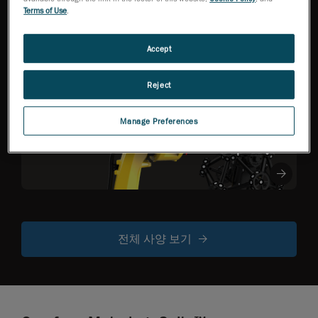
NEW
작업 효율성을 극
Terms of Use
.
대화한 고정밀
3D 스캐너
Accept
Reject
R-Series
로봇 장착형
Manage Preferences
광학 CMM 스
캐너
전체 사양 보기