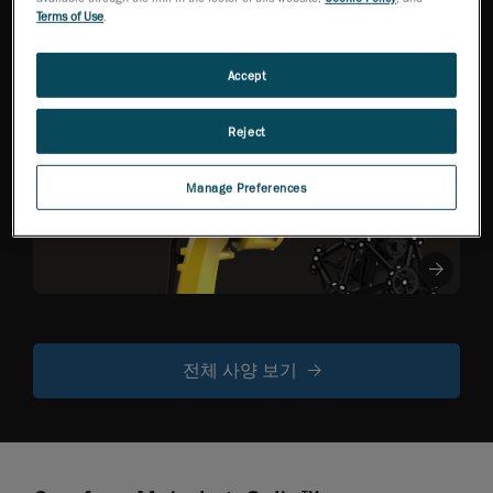
NEW
작업 효율성을 극
Terms of Use
.
대화한 고정밀
3D 스캐너
Accept
Reject
R-Series
로봇 장착형
Manage Preferences
광학 CMM 스
캐너
전체 사양 보기