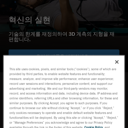
혁신의 실현
기술의 한계를 재정의하여 3D 계측의 지형을 재
편합니다.
우리의 제품을 발견하세요
This site uses cookies, pixels, and similar tools (“cookies”), some of which are
provided by third parties, to enable website features and functionality;
measure, analyze, and improve site performance; enhance user experience;
record user sessions and interactions; personalize content; and support our
Our Products제품 소개
advertising and marketing. We and our third-party vendors may monitor,
record, and access information and data, including device data, IP address and
강력한 계측 기술을 통해 어려운 측정 과제
online identifiers, referring URLs and other browsing information, for these and
를 해결합니다
similar purposes. By clicking Accept, you agree to such purposes. If you
continue to browse our site without clicking “Accept,” or if you click “Reject,”
only cookies necessary to operate and enable default website features and
functionalities will be deployed. By using this site or clicking “Accept,” “Reject,”
HandySCAN 3D
or “Manage Preferences” you acknowledge and agree to our Privacy Policy
EVO 시리즈
available through the link in the footer of this website,
Cookie Policy
, and
TM