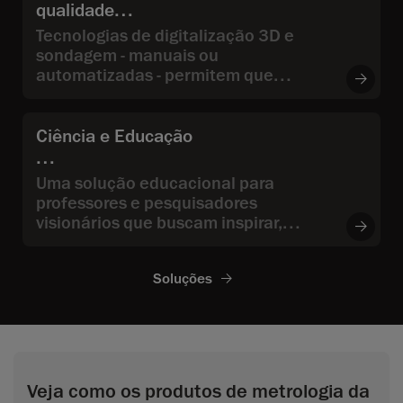
qualidade
Tecnologias de digitalização 3D e
sondagem - manuais ou
automatizadas - permitem que
engenheiros e gerentes de controle
de qualidade e garantia de qualidade
meçam as dimensões e validem a
Ciência e Educação
qualidade de peças fabricadas, além
de identificar a causa raiz de
Uma solução educacional para
problemas detectados durante
professores e pesquisadores
inspeções.
visionários que buscam inspirar,
colaborar e impulsionar a inovação
utilizando os mais recentes avanços
Soluções
em tecnologias de medição 3D.
Veja como os produtos de metrologia da