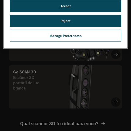
confiáveis
Accept
Reject
MetraSCAN 3D™
Flexibilidade total na
inspeção, com base em
Manage Preferences
precisão certificada pela
ISO
Go!SCAN 3D
Escâner 3D
portátil de luz
branca
Qual scanner 3D é o ideal para você?