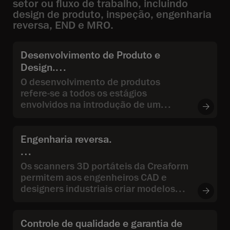
setor ou fluxo de trabalho, incluindo
design de produto, inspeção, engenharia
reversa, END e MRO.
Desenvolvimento de Produto e
Design.
O desenvolvimento de produtos
refere-se a todos os estágios
envolvidos na introdução de um
produto no mercado, desde o início,
passando pela concepção e pelo
projeto de engenharia, até o
Engenharia reversa.
desenvolvimento do produto.
Os scanners 3D portáteis da Creaform
permitem aos engenheiros CAD e
designers industriais criar modelos
3D a partir de objetos físicos
existentes.
Controle de qualidade e garantia de