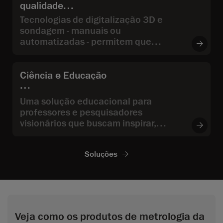
qualidade
Tecnologias de digitalização 3D e
sondagem - manuais ou
automatizadas - permitem que
engenheiros e gerentes de controle
de qualidade e garantia de qualidade
meçam as dimensões e validem a
Ciência e Educação
qualidade de peças fabricadas, além
de identificar a causa raiz de
Uma solução educacional para
problemas detectados durante
professores e pesquisadores
inspeções.
visionários que buscam inspirar,
colaborar e impulsionar a inovação
utilizando os mais recentes avanços
Soluções
em tecnologias de medição 3D.
Veja como os produtos de metrologia da