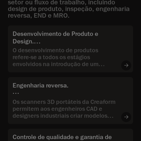
setor ou fluxo de trabalho, incluindo
design de produto, inspeção, engenharia
reversa, END e MRO.
Desenvolvimento de Produto e
Design.
O desenvolvimento de produtos
refere-se a todos os estágios
envolvidos na introdução de um
produto no mercado, desde o início,
passando pela concepção e pelo
projeto de engenharia, até o
Engenharia reversa.
desenvolvimento do produto.
Os scanners 3D portáteis da Creaform
permitem aos engenheiros CAD e
designers industriais criar modelos
3D a partir de objetos físicos
existentes.
Controle de qualidade e garantia de