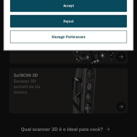
confiáveis
Accept
Reject
MetraSCAN 3D™
Flexibilidade total na
inspeção, com base em
Manage Preferences
precisão certificada pela
ISO
Go!SCAN 3D
Escâner 3D
portátil de luz
branca
Qual scanner 3D é o ideal para você?