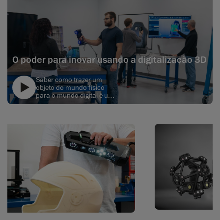
O poder para inovar usando a digitalização 3D
Saber como trazer um
objeto do mundo físico
para o mundo digital é um
conhecimento muito
text
importante que
estudantes que aspiram
se tornar engenheiros
devem adquirir. Por isso é
que a digitalização 3D é
tida como altamente
relevante para estudantes
de engenharia, pois é uma
habilidade que será
exigida deles quando
estiverem trabalhando na
indústria.