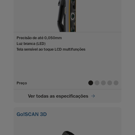
Precisão
de até 0,050mm
Luz branca (LED)
Tela sensível ao toque LCD multifunções
value
value
value
value
value
Preço
Ver todas as especificações
Go!SCAN 3D