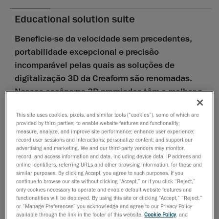
Educational solution suite
Beneficie-se da velocidade sem precedentes,
portabilidade excepcional e precisão
incomparável pelas quais as soluções de
digitalização 3D da Creaform são renomadas.
Nossos escâneres 3D premiados têm o melhor a
oferecer para aprimorar seus projetos de
This site uses cookies, pixels, and similar tools (“cookies”), some of which are
pesquisa e currículos de ensino vanguardistas.
provided by third parties, to enable website features and functionality;
measure, analyze, and improve site performance; enhance user experience;
Seleção de
record user sessions and interactions; personalize content; and support our
advertising and marketing. We and our third-party vendors may monitor,
tecnologias de medição 3D de nível metrológico
record, and access information and data, including device data, IP address and
online identifiers, referring URLs and other browsing information, for these and
da linha de produtos Creaform
similar purposes. By clicking Accept, you agree to such purposes. If you
continue to browse our site without clicking “Accept,” or if you click “Reject,”
Software Creaform ACADEMIA, abrangendo
only cookies necessary to operate and enable default website features and
functionalities will be deployed. By using this site or clicking “Accept,” “Reject,”
engenharia reversa e inspeção
or “Manage Preferences” you acknowledge and agree to our Privacy Policy
available through the link in the footer of this website,
Cookie Policy
, and