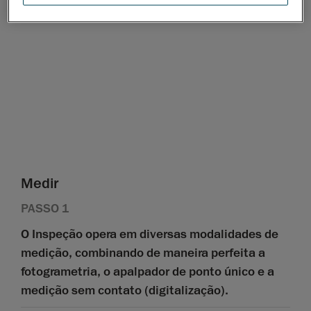
Medir
PASSO 1
O Inspeção opera em diversas modalidades de
medição, combinando de maneira perfeita a
fotogrametria, o apalpador de ponto único e a
medição sem contato (digitalização).