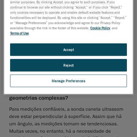
similar purposes. By clicking Accept, you agree to such purposes. If you
planas, como pisos e cilindros, o medidor de
continue to browse our site without clicking “Accept,” or if you click “Reject,”
only cookies necessary to operate and enable default website features and
profundidade não é adequado para geometrias curvas
functionalities will be deployed. By using this site or clicking “Accept,” “Reject,”
complexas, porque só é capaz de se relacionar a um
or “Manage Preferences” you acknowledge and agree to our Privacy Policy
único ponto de contato. Consequentemente, o ponto
available through the link in the footer of this website,
Cookie Policy
, and
Terms of Use
.
de contato torna-se subjetivo para o técnico individual,
o que significa que os resultados variam de pessoa
para pessoa. Dependendo do ponto de contato
Accept
escolhido, as medições subsequentes podem ser
tendenciosas. Portanto, confiar nesta ferramenta para
Reject
medir superfícies curvas complexas é arriscado.
Manage Preferences
Por que a aquisição feita com uma sonda
caneta ultrassom também é problemática para
geometrias complexas?
Para medições confiáveis, a sonda caneta ultrassom
deve estar perpendicular à superfície. Assim que há
um ângulo, as medições tornam-se tendenciosas.
Muitas vezes, no entanto, há a necessidade de