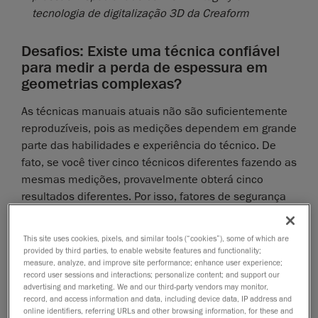
tecnologia de digitalização 3D da Creaform
Desafios: Existe uma técnica confiável
para medir a perda de espessura em
geometrias complexas?
As técnicas manuais atuais não são suficientemente
reproduzíveis, pois as medições dependem em grande
parte das habilidades e experiência do técnico. De
fato, se você tiver cinco técnicos diferentes fazendo as
mesmas medições, provavelmente obterá cinco
resultados diferentes. Por isso, fatores de segurança
são adicionados, levando a uma perda de confiança
nos resultados.
This site uses cookies, pixels, and similar tools (“cookies”), some of which are
provided by third parties, to enable website features and functionality;
Por que não podemos confiar no medidor de
measure, analyze, and improve site performance; enhance user experience;
profundidade para medir a perda de espessura
record user sessions and interactions; personalize content; and support our
advertising and marketing. We and our third-party vendors may monitor,
em geometrias complexas?
record, and access information and data, including device data, IP address and
online identifiers, referring URLs and other browsing information, for these and
Embora funcione relativamente bem em superfícies