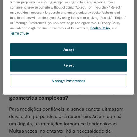
similar purposes. By clicking Accept, you agree to such purposes. If you
planas, como pisos e cilindros, o medidor de
continue to browse our site without clicking “Accept,” or if you click “Reject,”
only cookies necessary to operate and enable default website features and
profundidade não é adequado para geometrias curvas
functionalities will be deployed. By using this site or clicking “Accept,” “Reject,”
complexas, porque só é capaz de se relacionar a um
or “Manage Preferences” you acknowledge and agree to our Privacy Policy
único ponto de contato. Consequentemente, o ponto
available through the link in the footer of this website,
Cookie Policy
, and
Terms of Use
.
de contato torna-se subjetivo para o técnico individual,
o que significa que os resultados variam de pessoa
para pessoa. Dependendo do ponto de contato
Accept
escolhido, as medições subsequentes podem ser
tendenciosas. Portanto, confiar nesta ferramenta para
Reject
medir superfícies curvas complexas é arriscado.
Manage Preferences
Por que a aquisição feita com uma sonda
caneta ultrassom também é problemática para
geometrias complexas?
Para medições confiáveis, a sonda caneta ultrassom
deve estar perpendicular à superfície. Assim que há
um ângulo, as medições tornam-se tendenciosas.
Muitas vezes, no entanto, há a necessidade de