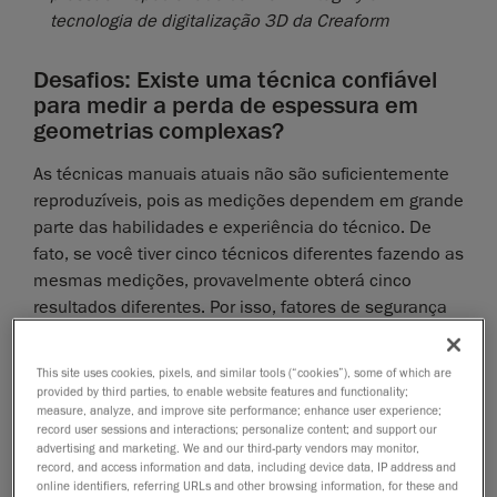
tecnologia de digitalização 3D da Creaform
Desafios: Existe uma técnica confiável
para medir a perda de espessura em
geometrias complexas?
As técnicas manuais atuais não são suficientemente
reproduzíveis, pois as medições dependem em grande
parte das habilidades e experiência do técnico. De
fato, se você tiver cinco técnicos diferentes fazendo as
mesmas medições, provavelmente obterá cinco
resultados diferentes. Por isso, fatores de segurança
são adicionados, levando a uma perda de confiança
nos resultados.
This site uses cookies, pixels, and similar tools (“cookies”), some of which are
provided by third parties, to enable website features and functionality;
Por que não podemos confiar no medidor de
measure, analyze, and improve site performance; enhance user experience;
profundidade para medir a perda de espessura
record user sessions and interactions; personalize content; and support our
advertising and marketing. We and our third-party vendors may monitor,
em geometrias complexas?
record, and access information and data, including device data, IP address and
online identifiers, referring URLs and other browsing information, for these and
Embora funcione relativamente bem em superfícies