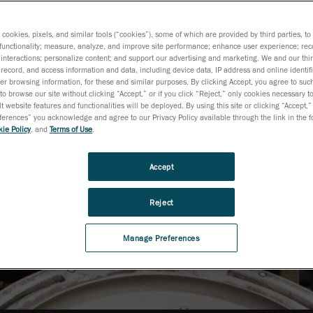
D,
s cookies, pixels, and similar tools (“cookies”), some of which are provided by third parties, t
functionality; measure, analyze, and improve site performance; enhance user experience; rec
interactions; personalize content; and support our advertising and marketing. We and our thi
record, and access information and data, including device data, IP address and online identifi
r browsing information, for these and similar purposes. By clicking Accept, you agree to such
to browse our site without clicking “Accept,” or if you click “Reject,” only cookies necessary 
t website features and functionalities will be deployed. By using this site or clicking “Accept,”
rences” you acknowledge and agree to our Privacy Policy available through the link in the fo
ie Policy
, and
Terms of Use
.
Accept
Reject
Manage Preferences