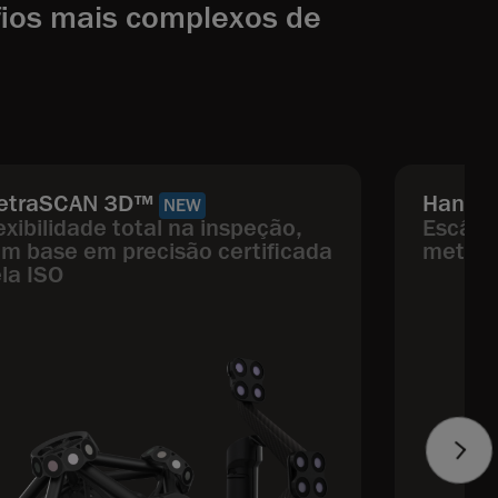
fios mais complexos de
etraSCAN 3D™
HandyS
NEW
exibilidade total na inspeção,
Escâner
m base em precisão certificada
metrol
la ISO