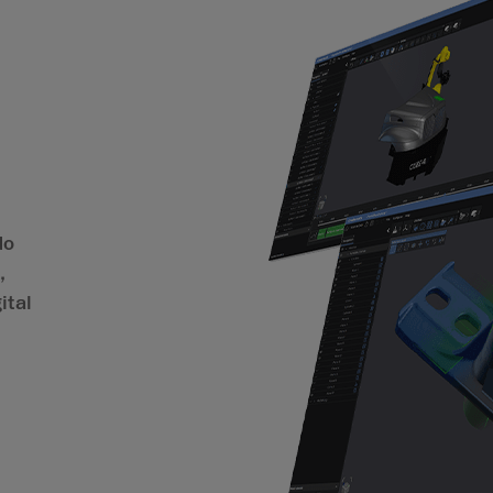
do
,
ital