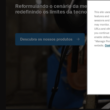
Reformulando o cenário da metrologia 3
redefinindo os limites da tecnologia.
This site use
features and 
sessions and 
may monitor, 
URLs and othe
you continue 
enable defaul
Descubra os nossos produtos
“Manage Prefe
website,
Cook