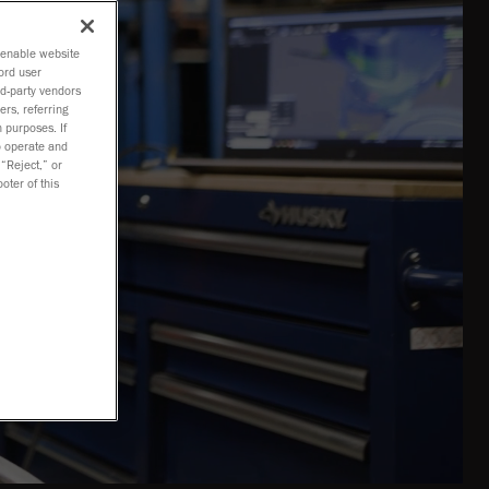
o enable website
ord user
rd-party vendors
ers, referring
 purposes. If
to operate and
 “Reject,” or
oter of this