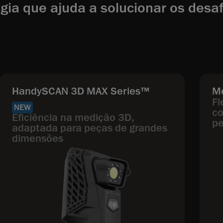
gia que ajuda a solucionar os desa
HandySCAN 3D MAX Series™
M
Fl
NEW
co
Eficiência na medição 3D,
pe
adaptada para peças de grandes
dimensões