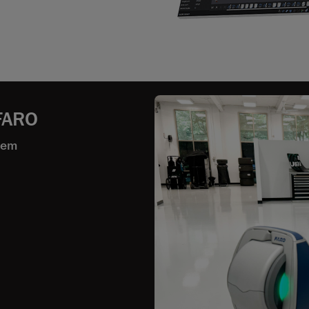
 FARO
 em