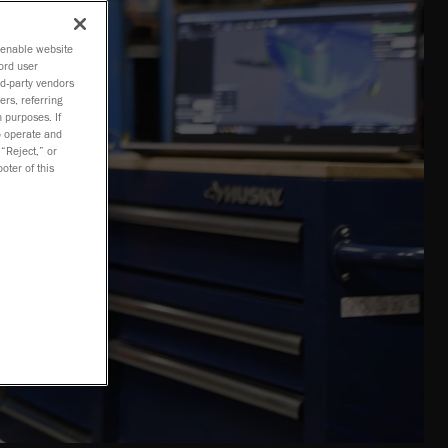
o enable website
ord user
rd-party vendors
ers, referring
 purposes. If
to operate and
 “Reject,” or
oter of this