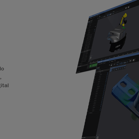
do
,
ital