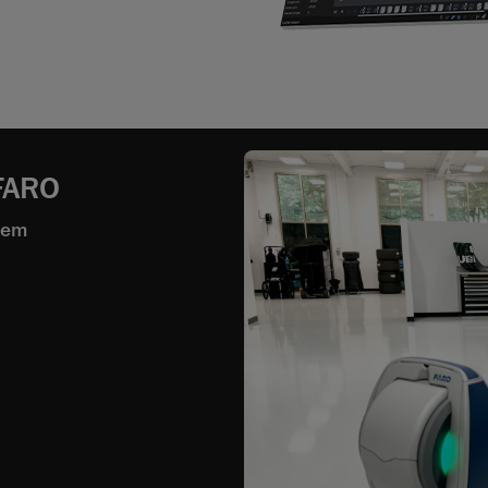
 FARO
 em