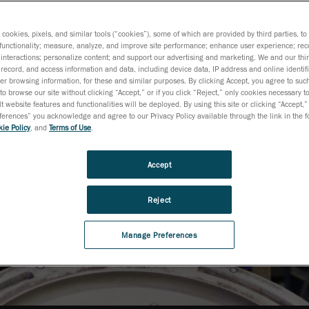
D,
s cookies, pixels, and similar tools (“cookies”), some of which are provided by third parties, t
functionality; measure, analyze, and improve site performance; enhance user experience; rec
interactions; personalize content; and support our advertising and marketing. We and our thi
record, and access information and data, including device data, IP address and online identifi
r browsing information, for these and similar purposes. By clicking Accept, you agree to such
to browse our site without clicking “Accept,” or if you click “Reject,” only cookies necessary 
t website features and functionalities will be deployed. By using this site or clicking “Accept,”
rences” you acknowledge and agree to our Privacy Policy available through the link in the fo
ie Policy
, and
Terms of Use
.
Accept
Reject
Manage Preferences