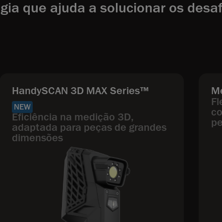
gia que ajuda a solucionar os desa
HandySCAN 3D MAX Series™
M
Fl
NEW
co
Eficiência na medição 3D,
pe
adaptada para peças de grandes
dimensões