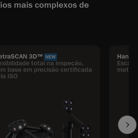
fios mais complexos de
etraSCAN 3D™
HandyS
NEW
exibilidade total na inspeção,
Escâner
m base em precisão certificada
metrol
la ISO