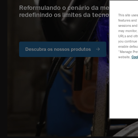
Reformulando o cenário da metrologia 3
redefinindo os limites da tecnologia.
This site use
features and 
sessions and 
may monitor, 
URLs and othe
you continue 
enable defaul
Descubra os nossos produtos
“Manage Prefe
website,
Cook