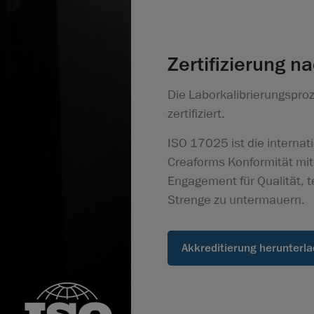
Zertifizierung 
Die Laborkalibrierungspr
zertifiziert.
ISO 17025 ist die internati
Creaforms Konformität mit
Engagement für Qualität, 
Strenge zu untermauern.
Akkreditierung herunterl