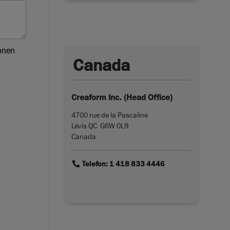
Canada
Creaform Inc. (Head Office)
4700 rue de la Pascaline
Lévis QC G6W 0L9
Canada
link
Telefon: 1 418 833 4446