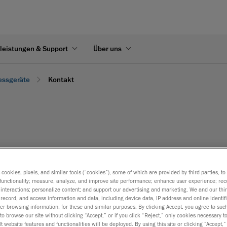
leistungen & Support
Über uns
essgeräte
Kontakt ​
len Sie das untenstehende Formular aus.
s cookies, pixels, and similar tools (“cookies”), some of which are provided by third parties, t
functionality; measure, analyze, and improve site performance; enhance user experience; rec
interactions; personalize content; and support our advertising and marketing. We and our thi
record, and access information and data, including device data, IP address and online identifi
r browsing information, for these and similar purposes. By clicking Accept, you agree to such
to browse our site without clicking “Accept,” or if you click “Reject,” only cookies necessary 
t website features and functionalities will be deployed. By using this site or clicking “Accept,”