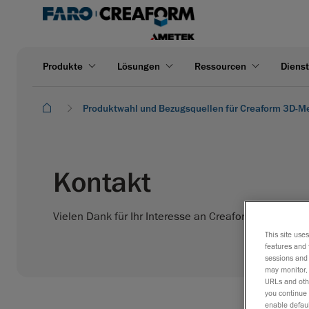
Produkte
Lösungen
Ressourcen
Dienst
Produktwahl und Bezugsquellen für Creaform 3D-M
Kontakt
Vielen Dank für Ihr Interesse an Creaform! Bitte fül
This site use
features and 
sessions and 
may monitor, 
URLs and othe
you continue 
enable defaul