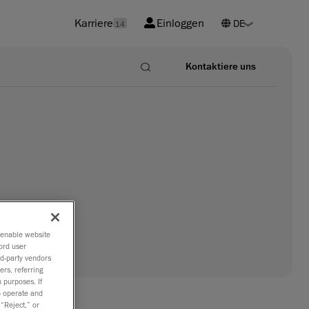
Karriere
Einloggen
14
Kontaktiere uns
o enable website
ord user
rd-party vendors
ers, referring
 purposes. If
to operate and
 “Reject,” or