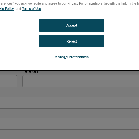
rences” you acknowledge and agree to our Privacy Policy available through the link in the fo
ie Policy
, and
Terms of Use
.
Accept
Reject
Manage Preferences