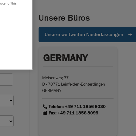
oter of this
Unsere Büros
Unsere weltweiten Niederlassungen
GERMANY
Meisenweg 37
D - 70771 Leinfelden-Echterdingen
GERMANY
link
Telefon: +49 711 1856 8030
link
Fax: +49 711 1856 8099