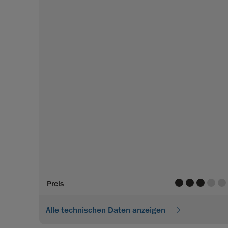
value
value
value
value
va
Preis
Alle technischen Daten anzeigen