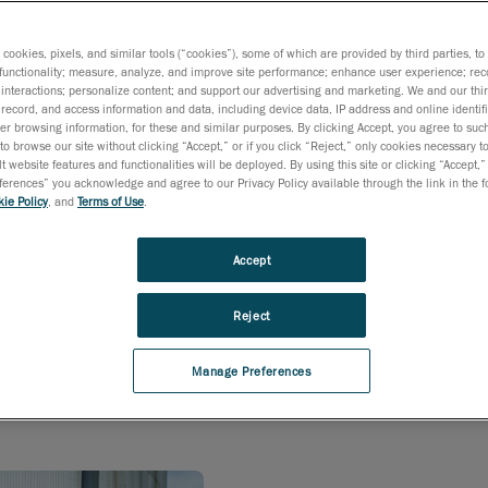
bern unter Ausschluss
en oder Raffinieren zur
s cookies, pixels, and similar tools (“cookies”), some of which are provided by third parties, t
functionality; measure, analyze, and improve site performance; enhance user experience; rec
interactions; personalize content; and support our advertising and marketing. We and our thi
record, and access information and data, including device data, IP address and online identifi
r browsing information, for these and similar purposes. By clicking Accept, you agree to such
to browse our site without clicking “Accept,” or if you click “Reject,” only cookies necessary 
t website features and functionalities will be deployed. By using this site or clicking “Accept,”
rences” you acknowledge and agree to our Privacy Policy available through the link in the fo
ie Policy
, and
Terms of Use
.
Accept
Reject
Manage Preferences