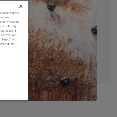
o enable website
ord user
rd-party vendors
ers, referring
 purposes. If
to operate and
 “Reject,” or
oter of this