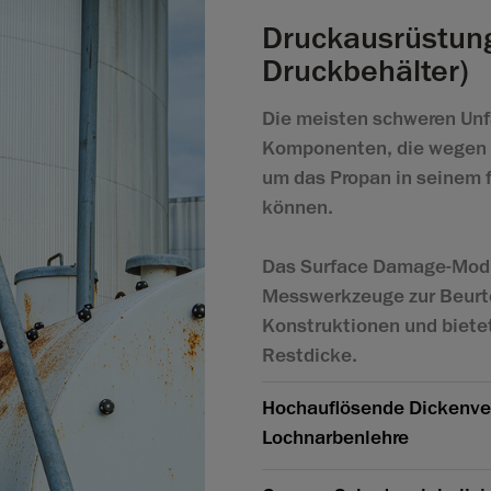
Druckausrüstun
Druckbehälter)
Die meisten schweren Unfäl
Komponenten, die wegen 
um das Propan in seinem f
können.
Das Surface Damage-Modu
Messwerkzeuge zur Beurte
Konstruktionen und bietet
Restdicke.
Hochauflösende Dickenver
Lochnarbenlehre