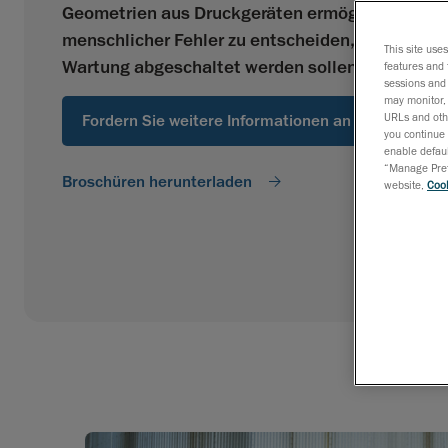
Geometrien aus Druckgeräten ermöglicht Betrei
menschlicher Fehler zu entscheiden, wann Anlag
This site use
Wartung abgeschaltet werden sollen.
features and 
sessions and 
may monitor, 
URLs and othe
Fordern Sie weitere Informationen an
you continue 
enable defaul
“Manage Prefe
Broschüren herunterladen
website,
Cook