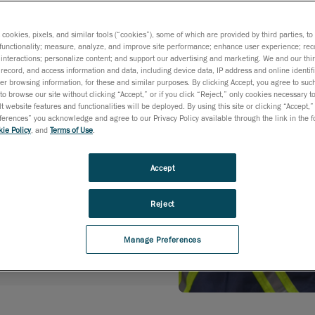
en. Die 3D-
 anderen NDT-Methoden ab,
s cookies, pixels, and similar tools (“cookies”), some of which are provided by third parties, t
die für detaillierte
functionality; measure, analyze, and improve site performance; enhance user experience; rec
interactions; personalize content; and support our advertising and marketing. We and our thi
n im Zeitverlauf und den
record, and access information and data, including device data, IP address and online identifi
dule hinweg erforderlich
r browsing information, for these and similar purposes. By clicking Accept, you agree to such
to browse our site without clicking “Accept,” or if you click “Reject,” only cookies necessary 
in Geometrie oder Dicke
t website features and functionalities will be deployed. By using this site or clicking “Accept,”
rences” you acknowledge and agree to our Privacy Policy available through the link in the fo
ie Policy
, and
Terms of Use
.
Accept
Reject
Manage Preferences