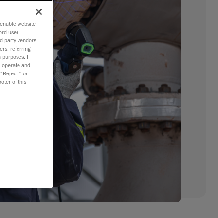
o enable website
ord user
rd-party vendors
ers, referring
 purposes. If
to operate and
 “Reject,” or
oter of this