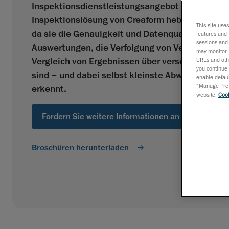
Inspektionsdienstleistungsangebot zu integrier
Inspektionslösung von Creaform hebt sich von
This site use
da sie die Genauigkeit und Datenqualität bietet, 
features and 
sessions and 
Auswertungen, die Verfolgung von Veränderunge
may monitor, 
Vergleich von Ergebnissen über verschiedene Mo
URLs and othe
you continue 
sind – und dabei selbst kleinste Abweichungen 
enable defaul
“Manage Prefe
erkennt.
website,
Cook
Fordern Sie weitere Informationen an
Broschüren herunterladen