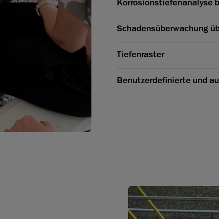
Korrosionstiefenanalyse b
Schadensüberwachung übe
Tiefenraster
Benutzerdefinierte und a