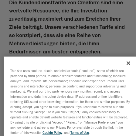
Die Kundendiensttarife von Creaform sind eine
wertvolle Ressource, die Ihre Investition
zuverlässig maximiert und zum Erreichen Ihrer
Ziele beiträgt. Unsere verschiedenen Tarife sind
so konzipiert, dass sie eine Reihe von
Mehrwertleistungen bieten, die Ihren
Bedürfnissen am besten entsprechen.
Hardware
This site uses cookies, pixels, and similar tools (“cookies”), some of which are
provided by third parties, to enable website features and functionality; measure,
Hardware-bezogene Leistungen umfassen technischen
analyze, and improve site performance; enhance user experience; record user
Support, Selbsthilfe-Tools, E-Learning, Garantien,
sessions and interactions; personalize content; and support our advertising and
präventive Wartung, Notdienst sowie Service und Notfall-
marketing. We and our third-party vendors may monitor, record, and access
Leihgeräte.
information and data, including device data, IP address and online identifiers,
Software
referring URLs and other browsing information, for these and similar purposes. By
Software-bezogene Leistungen umfassen technischen
clicking Accept, you agree to such purposes. If you continue to browse our site
without clicking “Accept,” or if you click “Reject,” only cookies necessary to
Support, Selbsthilfe-Tools, E-Learning sowie Software-
operate and enable default website features and functionalities will be deployed.
Upgrades und -Verbesserungen.
By using this site or clicking “Accept,” “Reject,” or “Manage Preferences” you
acknowledge and agree to our Privacy Policy available through the link in the
Zertifizierungen
footer of this website,
Cookie Policy
, and
Terms of Use
.