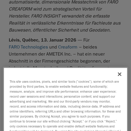
automatisierte, dimensionale Messtechnik von FARO
CREAFORM wird zum strategischen Vorteil für
Hersteller. FARO INSIGHT verwandelt die erfasste
Realität in verlässliche Erkenntnisse für Fachleute aus
Bauwesen, öffentlicher Sicherheit und Geodaten.
Lévis, Québec, 13. Januar 2026
— Für
FARO Technologies
und
Creaform
– beides
Unternehmen der AMETEK Inc. – hat ein neuer
Abschnitt in der Firmengeschichte begonnen, der
industrielle Messtechnik und Realitätserfassung
revolutioniert. Die Sparte für 3D-Messtechnik von
FARO wird mit Creaform zum neuen Geschäftsbereich
This site uses cookies, pixels, and similar tools (“cookies”), some of which are
provided by third parties, to enable website features and functionality;
FARO CREAFORM
vereint, der Produktions- und
measure, analyze, and improve site performance; enhance user experience;
Wartungsteams präzise dimensionale
record user sessions and interactions; personalize content; and support our
advertising and marketing. We and our third-party vendors may monitor,
Messtechniklösungen bietet, auf die sie sich verlassen
record, and access information and data, including device data, IP address and
können. Parallel dazu wird FAROs Geschäftsbereich für
online identifiers, referring URLs and other browsing information, for these and
similar purposes. By clicking Accept, you agree to such purposes. If you
Reality Capture zu FARO INSIGHT, einer
continue to browse our site without clicking “Accept,” or if you click “Reject,”
Geschäftseinheit, die sich darauf konzentriert,
only cookies necessary to operate and enable default website features and
functionalities will be deployed. By using this site or clicking “Accept,” “Reject,”