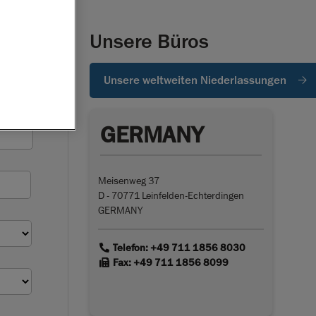
Unsere Büros
Unsere weltweiten Niederlassungen
GERMANY
Meisenweg 37
D - 70771 Leinfelden-Echterdingen
GERMANY
link
Telefon: +49 711 1856 8030
link
Fax: +49 711 1856 8099