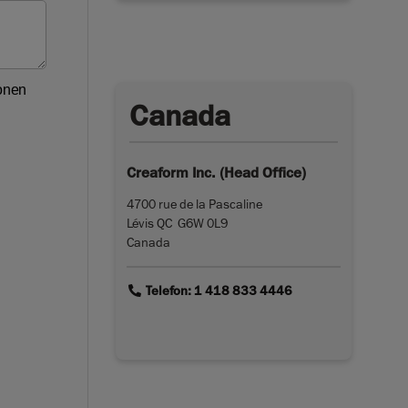
Canada
Creaform Inc. (Head Office)
4700 rue de la Pascaline
Lévis QC G6W 0L9
Canada
link
Telefon: 1 418 833 4446