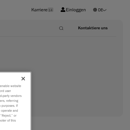
Karriere
Einloggen
14
Kontaktiere uns
o enable website
ord user
rd-party vendors
ers, referring
 purposes. If
to operate and
 “Reject,” or
oter of this