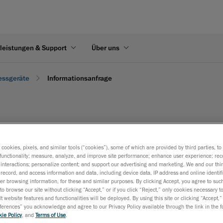
leistungen & Support
Über uns
essgeräte
Informationsanfrage
s cookies, pixels, and similar tools (“cookies”), some of which are provided by third parties, t
len Sie das untenstehende Formular aus.
functionality; measure, analyze, and improve site performance; enhance user experience; rec
interactions; personalize content; and support our advertising and marketing. We and our thi
record, and access information and data, including device data, IP address and online identifi
r browsing information, for these and similar purposes. By clicking Accept, you agree to such
to browse our site without clicking “Accept,” or if you click “Reject,” only cookies necessary 
t website features and functionalities will be deployed. By using this site or clicking “Accept,”
rences” you acknowledge and agree to our Privacy Policy available through the link in the fo
ie Policy
, and
Terms of Use
.