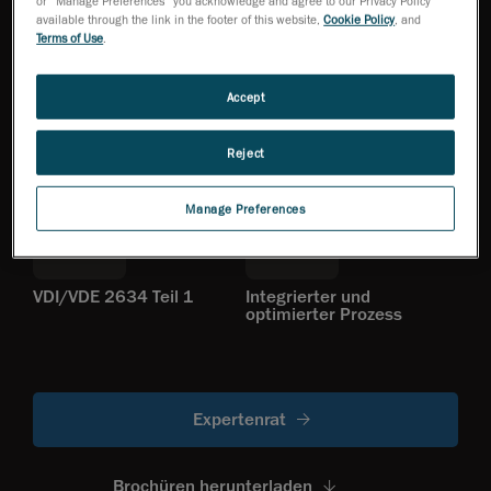
or “Manage Preferences” you acknowledge and agree to our Privacy Policy
available through the link in the footer of this website,
Cookie Policy
, and
Terms of Use
.
Accept
Genauigkeit von 0,015
Weltweiter Support
mm/m
Reject
Manage Preferences
VDI/VDE 2634 Teil 1
Integrierter und
optimierter Prozess
Expertenrat
Brochüren herunterladen