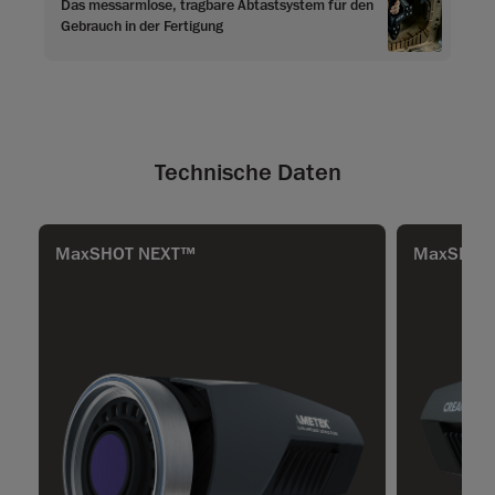
Das messarmlose, tragbare Abtastsystem für den
Gebrauch in der Fertigung
Technische Daten
MaxSHOT NEXT™
MaxSHOT 