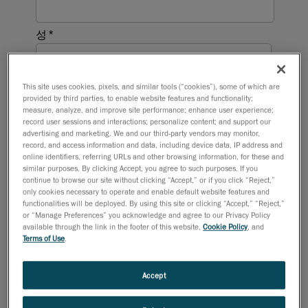
This site uses cookies, pixels, and similar tools (“cookies”), some of which are
provided by third parties, to enable website features and functionality;
measure, analyze, and improve site performance; enhance user experience;
record user sessions and interactions; personalize content; and support our
advertising and marketing. We and our third-party vendors may monitor,
record, and access information and data, including device data, IP address and
online identifiers, referring URLs and other browsing information, for these and
similar purposes. By clicking Accept, you agree to such purposes. If you
continue to browse our site without clicking “Accept,” or if you click “Reject,”
only cookies necessary to operate and enable default website features and
functionalities will be deployed. By using this site or clicking “Accept,” “Reject,”
or “Manage Preferences” you acknowledge and agree to our Privacy Policy
available through the link in the footer of this website,
Cookie Policy
, and
Terms of Use
.
Accept