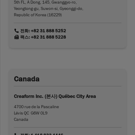
5th FL, A Dong, 145, Gwanggyo-ro,
Yeongtong-gu, Suwon-si, Gyeonggi-do,
Republic of Korea (16229)
link
전화: +82 31 888 5252
link
팩스: +82 31 888 5228
Canada
Creaform Inc. (본사) Québec City Area
4700 rue de la Pascaline
Lévis QC G6W 0L9
Canada