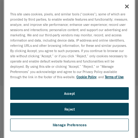
련된 비용을 절감하는 동시에 검사 시간을 최소화하면
서 향상된 품질의 부품을 생산할 수 있습니다. 계측 실험
실로 옮기지 않고도 표면을 100% 검사하여 규정 준수
This site uses cookies, pixels, and similar tools (“cookies”), some of which are
provided by third parties, to enable website features and functionality; measure,
가 필요한 부품을 더 빠른 시간 내에 제조할 수 있습니
analyze, and improve site performance; enhance user experience; record user
다.
sessions and interactions; personalize content; and support our advertising and
marketing. We and our third-party vendors may monitor, record, and access
제조 산업을 위한 Creaform 솔루션
information and data, including device data, IP address and online identifiers,
referring URLs and other browsing information, for these and similar purposes.
휴대성
, 생산 현장에서 직접 부품 측정 가능
By clicking Accept, you agree to such purposes. If you continue to browse our
site without clicking “Accept,” or if you click “Reject,” only cookies necessary to
신속
, 검사 시간 단축
operate and enable default website features and functionalities will be
deployed. By using this site or clicking “Accept,” “Reject,” or “Manage
다목적성
, 다양한 모양과 형상의 제품을 스캐너 한대
Preferences” you acknowledge and agree to our Privacy Policy available
through the link in the footer of this website,
Cookie Policy
, and
Terms of Use
.
로 모두 검사
Accept
애플리케이션
Reject
산업
Manage Preferences
Search_
Se