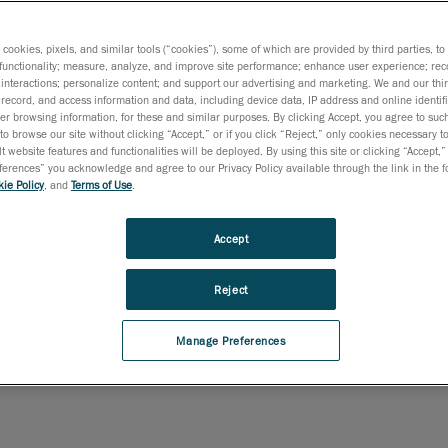
모듈은 3D 스캐닝과 로봇 공학
 최적의 측정 업무를 수행
s cookies, pixels, and similar tools (“cookies”), some of which are provided by third parties, t
functionality; measure, analyze, and improve site performance; enhance user experience; rec
트웨어입니다.
interactions; personalize content; and support our advertising and marketing. We and our thi
record, and access information and data, including device data, IP address and online identifi
r browsing information, for these and similar purposes. By clicking Accept, you agree to such
사용하면 로봇 경로를 프
to browse our site without clicking “Accept,” or if you click “Reject,” only cookies necessary 
t website features and functionalities will be deployed. By using this site or clicking “Accept,”
간편해 자동화된 품질 관
rences” you acknowledge and agree to our Privacy Policy available through the link in the fo
ie Policy
, and
Terms of Use
.
으로, 프로그래밍 및 보
Accept
도를 높여 줍니다.
Reject
Manage Preferences