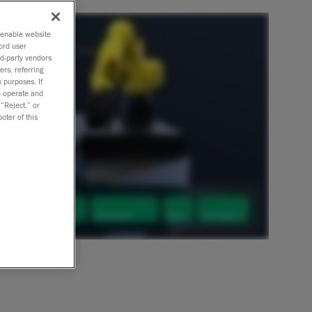
o enable website
ord user
rd-party vendors
ers, referring
 purposes. If
to operate and
 “Reject,” or
oter of this