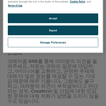
서도 책임을 지지 않습니다.
available through the link in the footer of this website,
Cookie Policy
, and
Terms of Use
.
크레아폼(Creaform Inc.)은 산업용 장비
회사 중 Facebook, Twitter, YouTube 및
Accept
Instagram과 같은 SNS에서 두각을 나타내
고 있습니다. 다양한 SNS를 통해 회사와
제품, 서비스에 대한 다양한 뉴스와 정보
Reject
를 공유하고 있습니다. 크레아폼의 SNS를
확인하시고 혁신적인 이동식 휴대용 자동
Manage Preferences
3D 스캐닝 솔루션에 대해 알아보세요.
컨텐츠
크레아폼 SNS를 통해 여러분의 의견을 들
려주세요. 저희는 귀하의 질문에 대답하
고, 아이디어를 교환하고, 관련된 주제에
대해 더 많은 정보를 제공할 수 있는 기대
감 때문에 매우 기쁩니다. 그럼에도 불구
하고, 여러분의 의견이 부적절하다고 판단
되는 경우, Creaform 및 산업에 대한 민감
한 문제에 대해 저희가 답변을 드리지 않을
수도 있습니다.