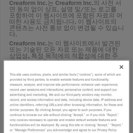
Creaform Inc.는 Creaform Inc.의 사전 서
면 동의 없이 상표, 설명 및/또는 로고를
포함하여 이 웹사이트에 포함된 자료의 어
떠한 사용도 금지됩니다. 이 웹사이트의
콘텐츠는 사전 통보 없이 변경될 수 있습니
다.
Creaform Inc.는 이 웹사이트에서 발견된
또는 기술된 모든 자료 또는 제품에 대한
상업성, 특정 목적에의 적합성에 대한 주
장이나 보증을 포함하되 이에 제한되지 않
는, 모든 종류의 명시적 또는 묵시적 주장
이나 보증을 배제합니다.
This site uses cookies, pixels, and similar tools (“cookies”), some of which are
provided by third parties, to enable website features and functionality;
Creaform Inc.는 언제든지 사전 통보 없이
measure, analyze, and improve site performance; enhance user experience;
제품 라인 및/또는 제품 특성을 추가, 수
record user sessions and interactions; personalize content; and support our
정, 개선, 철회 및/또는 변경할 수 있는 모
advertising and marketing. We and our third-party vendors may monitor,
record, and access information and data, including device data, IP address and
든 권한을 보유합니다.
online identifiers, referring URLs and other browsing information, for these and
Creaform Inc.는 이 웹사이트에서 제공하
similar purposes. By clicking Accept, you agree to such purposes. If you
continue to browse our site without clicking “Accept,” or if you click “Reject,”
는 정보의 정확성을 보장하기 위해 모든 노
only cookies necessary to operate and enable default website features and
력을 기울이되, 해당 정보의 정확성을 보
functionalities will be deployed. By using this site or clicking “Accept,” “Reject,”
장하지 않으며 부정확성이나 누락에 대해
or “Manage Preferences” you acknowledge and agree to our Privacy Policy